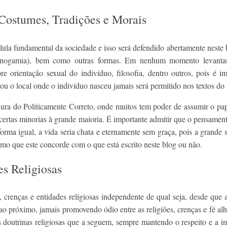
 Costumes, Tradições e Morais
ula fundamental da sociedade e isso será defendido abertamente neste b
nogamia), bem como outras formas. Em nenhum momento levantam
orientação sexual do indivíduo, filosofia, dentro outros, pois é im
ão, ou o local onde o indivíduo nasceu jamais será permitido nos textos d
ura do Politicamente Correto, onde muitos tem poder de assumir o papel
rtas minorias à grande maioria. É importante admitir que o pensament
orma igual, a vida seria chata e eternamente sem graça, pois a grande
o que este concorde com o que está escrito neste blog ou não.
es Religiosas
es, crenças e entidades religiosas independente de qual seja, desde q
o próximo, jamais promovendo ódio entre as religiões, crenças e fé al
 doutrinas religiosas que a seguem, sempre mantendo o respeito e a 