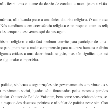
as não ficará omisso diante de desvio de conduta e moral (com a vis
nica, não ficando preso a uma única doutrina religiosa. O autor e seus
. Nós acreditamos em coexistência religiosa e no respeito entre as rel
 isso enquanto estiveram aqui de passagem.
itismo religioso e não fará nenhum convite para participar de uma d
mpre para promover a maior compreensão para natureza humana e divina
gumas críticas a uma determinada religião, mas não significa que está
 e algo maior e imperfeito.
lítico, sindicato e organizações não-governamentais e movimentos soc
u movimento social, ligados e/ou financiados pelos mesmos partidos
articular. O autor do Baú do Valentim, bem como seus colaboradores, s
 a respeito dos descasos políticos e não falar de política neste site. 