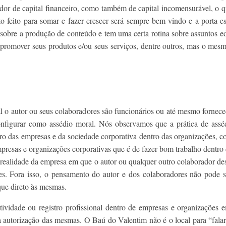
stidor de capital financeiro, como também de capital incomensurável, 
 feito para somar e fazer crescer será sempre bem vindo e a porta es
bre a produção de conteúdo e tem uma certa rotina sobre assuntos edi
 promover seus produtos e/ou seus serviços, dentre outros, mas o mesmo
l o autor ou seus colaboradores são funcionários ou até mesmo fornece
onfigurar como assédio moral. Nós observamos que a prática de ass
tro das empresas e da sociedade corporativa dentro das organizações, c
presas e organizações corporativas que é de fazer bom trabalho dentro
a realidade da empresa em que o autor ou qualquer outro colaborador des
ções. Fora isso, o pensamento do autor e dos colaboradores não pode
que direto às mesmas.
ividade ou registro profissional dentro de empresas e organizações e
 autorização das mesmas. O Baú do Valentim não é o local para “falar