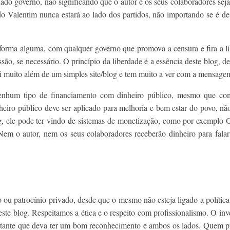
ado governo, não significando que o autor e os seus colaboradores sej
Valentim nunca estará ao lado dos partidos, não importando se é de di
orma alguma, com qualquer governo que promova a censura e fira a l
são, se necessário. O princípio da liberdade é a essência deste blog, de
vai muito além de um simples site/blog e tem muito a ver com a mensage
enhum tipo de financiamento com dinheiro público, mesmo que co
iro público deve ser aplicado para melhoria e bem estar do povo, não 
, ele pode ter vindo de sistemas de monetização, como por exemplo G
 Nem o autor, nem os seus colaboradores receberão dinheiro para falar
 ou patrocínio privado, desde que o mesmo não esteja ligado a polític
este blog. Respeitamos a ética e o respeito com profissionalismo. O inv
ante que deva ter um bom reconhecimento e ambos os lados. Quem pret