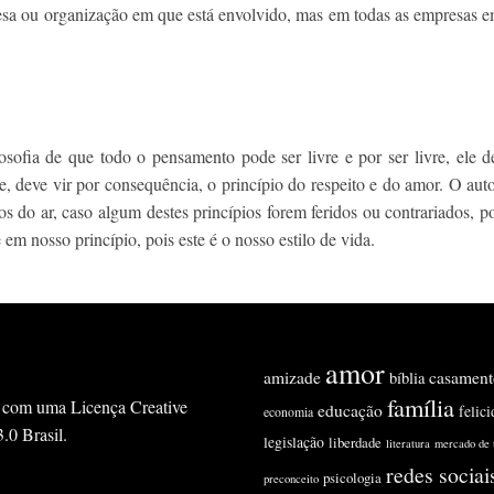
sa ou organização em que está envolvido, mas em todas as empresas em 
osofia de que todo o pensamento pode ser livre e por ser livre, ele d
e, deve vir por consequência, o princípio do respeito e do amor. O autor
 do ar, caso algum destes princípios forem feridos ou contrariados, 
em nosso princípio, pois este é o nosso estilo de vida.
amor
amizade
casament
bíblia
família
ado com uma Licença
Creative
educação
felic
economia
0 Brasil
.
legislação
liberdade
literatura
mercado de 
redes sociai
psicologia
preconceito