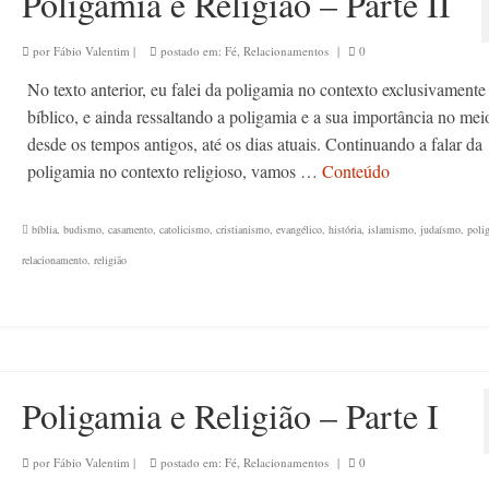
Poligamia e Religião – Parte II
por
Fábio Valentim
|
postado em:
Fé
,
Relacionamentos
|
0
No texto anterior, eu falei da poligamia no contexto exclusivamente
bíblico, e ainda ressaltando a poligamia e a sua importância no mei
desde os tempos antigos, até os dias atuais. Continuando a falar da
poligamia no contexto religioso, vamos …
Conteúdo
bíblia
,
budismo
,
casamento
,
catolicismo
,
cristianismo
,
evangélico
,
história
,
islamismo
,
judaísmo
,
poli
relacionamento
,
religião
Poligamia e Religião – Parte I
por
Fábio Valentim
|
postado em:
Fé
,
Relacionamentos
|
0