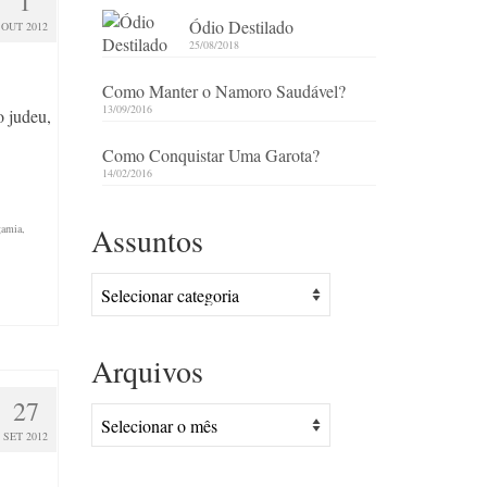
1
Ódio Destilado
OUT 2012
25/08/2018
Como Manter o Namoro Saudável?
13/09/2016
o judeu,
Como Conquistar Uma Garota?
14/02/2016
Assuntos
gamia
,
Assuntos
Arquivos
27
Arquivos
SET 2012