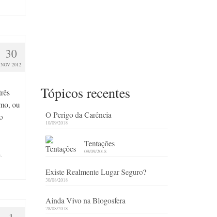
30
NOV 2012
Tópicos recentes
rês
smo, ou
O Perigo da Carência
o
10/09/2018
Tentações
09/09/2018
s
,
Existe Realmente Lugar Seguro?
30/08/2018
Ainda Vivo na Blogosfera
28/08/2018