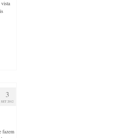
 vista
is
3
SET 2012
ue fazem