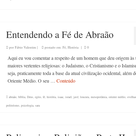
Entendendo a Fé de Abraão
por
Fábio Valentim
|
postado em:
Fé
,
História
|
0
Aqui eu vou comentar a respeito de um homem que deu origem às t
maiores vertentes religiosas: o Judaísmo, o Cristianismo e o Islami
seja, praticamente toda a base da atual civilização ocidental, além d
Oriente Médio. O seu …
Conteúdo
abraão
,
bíblia
,
Deus
,
egito
,
fé
,
história
,
isaac
,
israel
,
javé
,
loucura
,
mesopotâmia
,
oriente médio
,
ovelha
politeísmo
,
psicologia
,
sara