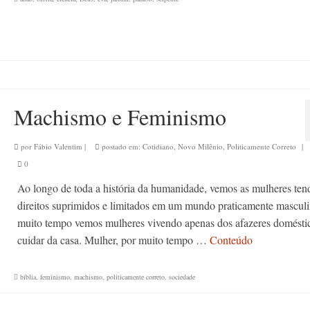
Machismo e Feminismo
por
Fábio Valentim
|
postado em:
Cotidiano
,
Novo Milênio
,
Politicamente Correto
|
0
Ao longo de toda a história da humanidade, vemos as mulheres ten
direitos suprimidos e limitados em um mundo praticamente masculi
muito tempo vemos mulheres vivendo apenas dos afazeres domésti
cuidar da casa. Mulher, por muito tempo …
Conteúdo
bíblia
,
feminismo
,
machismo
,
politicamente correto
,
sociedade