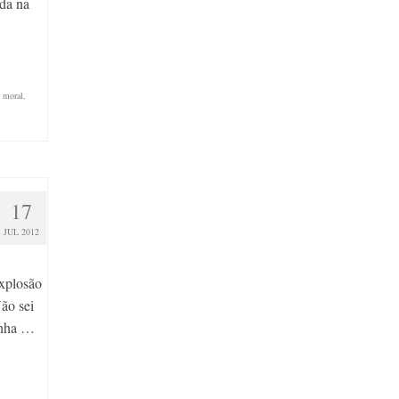
da na
,
moral
,
17
JUL 2012
explosão
ão sei
inha …