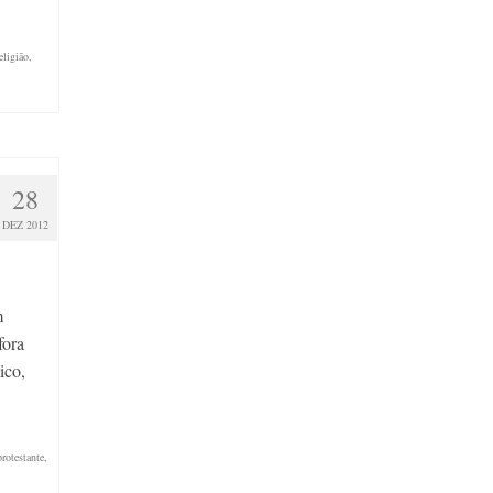
eligião
,
28
DEZ 2012
m
fora
ico,
protestante
,