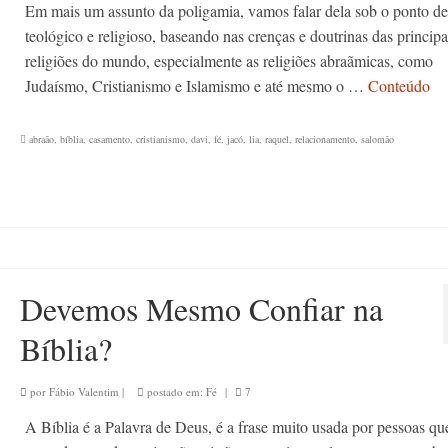
Em mais um assunto da poligamia, vamos falar dela sob o ponto de
teológico e religioso, baseando nas crenças e doutrinas das principa
religiões do mundo, especialmente as religiões abraãmicas, como
Judaísmo, Cristianismo e Islamismo e até mesmo o …
Conteúdo
abraão
,
bíblia
,
casamento
,
cristianismo
,
davi
,
fé
,
jacó
,
lia
,
raquel
,
relacionamento
,
salomão
Devemos Mesmo Confiar na
Bíblia?
por
Fábio Valentim
|
postado em:
Fé
|
7
A Bíblia é a Palavra de Deus, é a frase muito usada por pessoas q