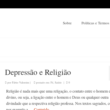
Sobre
Políticas e Termos
Depressão e Religião
por
Fábio Valentim
|
postado em:
Fé
,
Saúde
|
0
Religião é nada mais que uma religação, o contato entre o homem 
divino, ou seja, a ligação entre o homem e Deus ou qualquer outra
divindade que a respectiva religião professa. Nos textos sagrados,
por exemplo a …
Conteúdo