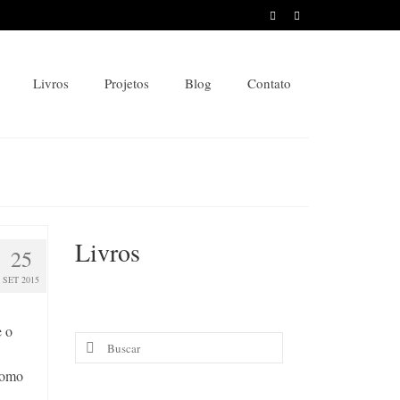
Livros
Projetos
Blog
Contato
Livros
25
SET 2015
e o
Buscar
por:
 como