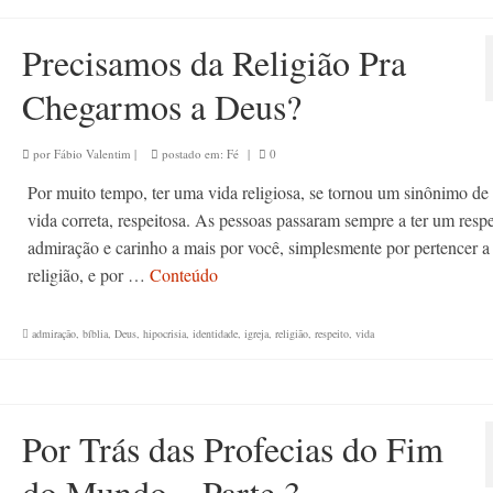
Precisamos da Religião Pra
Chegarmos a Deus?
por
Fábio Valentim
|
postado em:
Fé
|
0
Por muito tempo, ter uma vida religiosa, se tornou um sinônimo de
vida correta, respeitosa. As pessoas passaram sempre a ter um respe
admiração e carinho a mais por você, simplesmente por pertencer 
religião, e por …
Conteúdo
admiração
,
bíblia
,
Deus
,
hipocrisia
,
identidade
,
igreja
,
religião
,
respeito
,
vida
Por Trás das Profecias do Fim
do Mundo – Parte 3