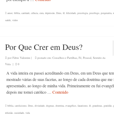
amor
,
bíblia
,
caridade
,
ciência
,
cura
,
depressão
,
Deus
,
fé
,
felicidade
,
psicologia
,
psicólogo
,
psiquiatria
,
r
saúde
,
video
Por Que Crer em Deus?
por
Fábio Valentim
|
postado em:
Conselhos e Partilhas
,
Fé
,
Pessoal
,
Sentido da
Vida
|
0
A vida inteira eu passei acreditando em Deus, em um Deus que te
mostrado várias de suas facetas, ao longo de cada doutrina que me 
apresentado, ao longo de minha vida. Primeiramente eu fui evangél
depois me tornei católico …
Conteúdo
bíblia
,
catolicismo
,
Deus
,
divindade
,
dogmas
,
doutrina
,
evangélico
,
fanatismo
,
fé
,
grandezas
,
gratidão
,
religião
,
sociedade
,
vida