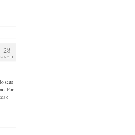
28
NOV 2011
do seus
no. Por
cos e