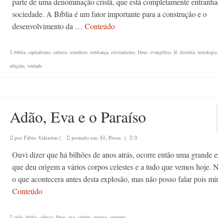
parte de uma denominação cristã, que está completamente entranha
sociedade. A Bíblia é um fator importante para a construção e o
desenvolvimento da …
Conteúdo
bíblia
,
capitalismo
,
ciência
,
comércio
,
confiança
,
cristianismo
,
Deus
,
evangélico
,
fé
,
história
,
mitologia
religião
,
verdade
Adão, Eva e o Paraíso
por
Fábio Valentim
|
postado em:
Fé
,
Prosa
|
0
Ouvi dizer que há bilhões de anos atrás, ocorre então uma grande 
que deu origem a vários corpos celestes e a tudo que vemos hoje. N
o que acontecera antes desta explosão, mas não posso falar pois m
Conteúdo
adão
,
bíblia
,
ciência
,
Deus
,
eva
,
jardim
,
paraíso
,
serpente