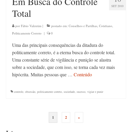
Em Busca do Controle
SET 2010
Total
por
Fábio Valentim
|
postado em:
Conselhos e Partilhas
,
Cotidiano
,
Politicamente Correto
|
0
Uma das principais consequências da ditadura do
politicamente correto, é a eterna busca do controle total.
Uma constante série de vigilância e punição se alastra
sobre a sociedade, que com isso, se torna cada vez mais
hipócrita. Muitas pessoas que …
Conteúdo
controle
,
obsessão
,
politicamente correto
,
sociedade
,
sucesso
,
vigiar e punir
Paginação
1
2
»
de