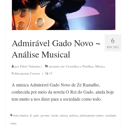
6
Admirável Gado Novo ~
FEV 2012
Análise Musical
por
Fábio Valentim
|
postado em:
Conselhos e Partilhas
,
Música
,
Politicamente Correto
|
15
A música Admirável Gado Novo de Zé Ramalho,
conhecida por meio da novela O Rei do Gado, ainda hoje
tem muito a nos dizer para a sociedade como todo.
bolsa família
,
fé
,
gado
,
governo
,
ilusão
,
música
,
política
,
politicamente correto
,
sociedade
,
video