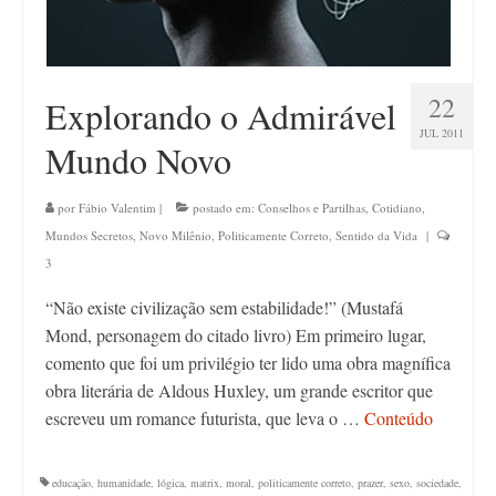
22
Explorando o Admirável
JUL 2011
Mundo Novo
por
Fábio Valentim
|
postado em:
Conselhos e Partilhas
,
Cotidiano
,
Mundos Secretos
,
Novo Milênio
,
Politicamente Correto
,
Sentido da Vida
|
3
“Não existe civilização sem estabilidade!” (Mustafá
Mond, personagem do citado livro) Em primeiro lugar,
comento que foi um privilégio ter lido uma obra magnífica
obra literária de Aldous Huxley, um grande escritor que
escreveu um romance futurista, que leva o …
Conteúdo
educação
,
humanidade
,
lógica
,
matrix
,
moral
,
politicamente correto
,
prazer
,
sexo
,
sociedade
,