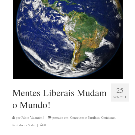
25
Mentes Liberais Mudam
NOV 2011
o Mundo!
por
Fábio Valentim
|
postado em:
Conselhos e Partilhas
,
Cotidiano
,
Sentido da Vida
|
0