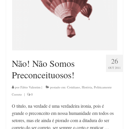
26
Não! Não Somos
OUT 2011
Preconceituosos!
por
Fábio Valentim
|
postado em:
Cotidiano
,
História
,
Politicamente
Correto
|
0
O título, na verdade é uma verdadeira ironia, pois é
grande o preconceito em nossa humanidade em todos os
setores, mas ele ainda é piorado com a ditadura do ser
correto do ser correto, ser sempre o certo e praticar …