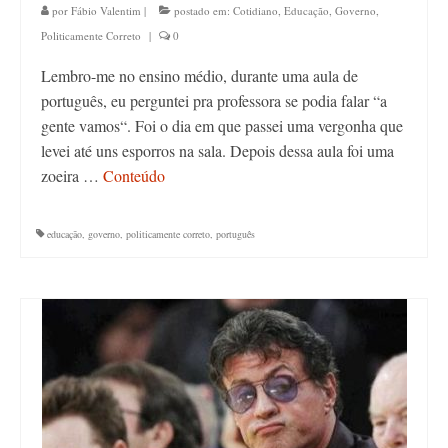
por
Fábio Valentim
|
postado em:
Cotidiano
,
Educação
,
Governo
,
Politicamente Correto
|
0
Lembro-me no ensino médio, durante uma aula de
português, eu perguntei pra professora se podia falar “a
gente vamos“. Foi o dia em que passei uma vergonha que
levei até uns esporros na sala. Depois dessa aula foi uma
zoeira …
Conteúdo
educação
,
governo
,
politicamente correto
,
português