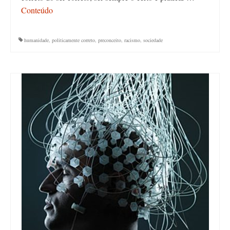
Conteúdo
humanidade
,
politicamente correto
,
preconceito
,
racismo
,
sociedade