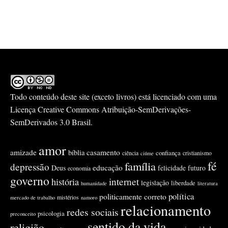
Todo conteúdo deste site (exceto livros) está licenciado com uma
Licença
Creative Commons Atribuição-SemDerivações-
SemDerivados 3.0 Brasil
.
amor
amizade
casamento
bíblia
confiança
ciência
cristianismo
ciúme
fé
família
depressão
educação
Deus
felicidade
futuro
economia
governo
internet
história
legislação
liberdade
humanidade
literatura
política
politicamente correto
mistérios
mercado de trabalho
namoro
relacionamento
redes sociais
psicologia
preconceito
sentido da vida
religião