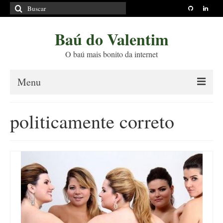
Buscar
por:
Baú do Valentim
O baú mais bonito da internet
Menu
Sobre
politicamente correto
Princípios Editoriais
Políticas e Termos
Livros
Projetos
Blog