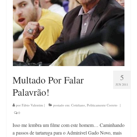
5
Multado Por Falar
JUN 2011
Palavrão!
por
Fábio Valentim
|
postado em:
Cotidiano
,
Politicamente Correto
|
0
Isso me lembra um filme com este homem… Caminhando
a passos de tartaruga para o Admirável Gado Novo, mais