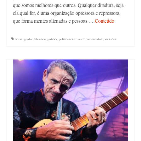
que somos melhores que outros. Qualquer ditadura, seja
ela qual for, é uma organização opressora e repressora,
que forma mentes alienadas e pessoas …
Conteúdo
beleza
,
gordas
,
liberdade
,
padrões
,
politicamente correto
,
sensualidade
,
sociedade