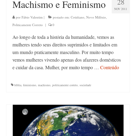
28
Machismo e Feminismo
NOV 2011
por
Fábio Valentim
|
postado em:
Cotidiano
,
Novo Milênio
,
Politicamente Correto
|
0
Ao longo de toda a história da humanidade, vemos as
mulheres tendo seus direitos suprimidos e limitados em
um mundo praticamente masculino. Por muito tempo
vemos mulheres vivendo apenas dos afazeres domésticos
e cuidar da casa. Mulher, por muito tempo …
Conteúdo
bíblia
,
feminismo
,
machismo
,
politicamente correto
,
sociedade