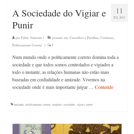
11
A Sociedade do Vigiar e
JUL 2011
Punir
por
Fábio Valentim
|
postado em:
Conselhos e Partilhas
,
Cotidiano
,
Politicamente Correto
|
3
Num mundo onde o politicamente correto domina toda a
sociedade e que todos somos controlados e vigiados a
todo o instante, as relações humanas não estão mais
baseadas em cordialidade e amizade. Vivemos na
sociedade onde é mais importante julgar …
Conteúdo
amizade
,
politicamente correto
,
respeito
,
sociedade
,
vigiar e punir