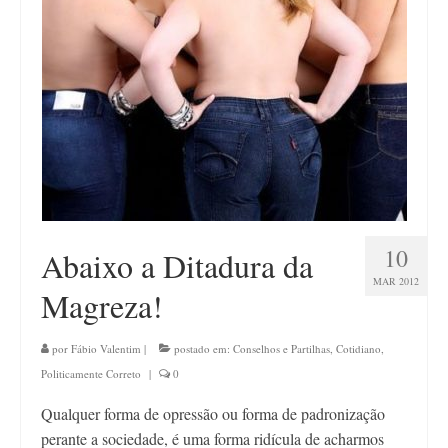
Contato
10
Abaixo a Ditadura da
MAR 2012
Magreza!
por
Fábio Valentim
|
postado em:
Conselhos e Partilhas
,
Cotidiano
,
Politicamente Correto
|
0
Qualquer forma de opressão ou forma de padronização
perante a sociedade, é uma forma ridícula de acharmos