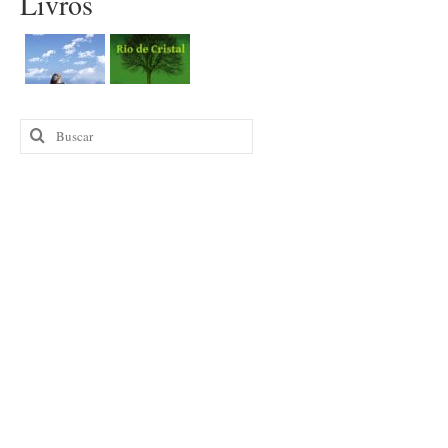
Livros
posts
Buscar
por: