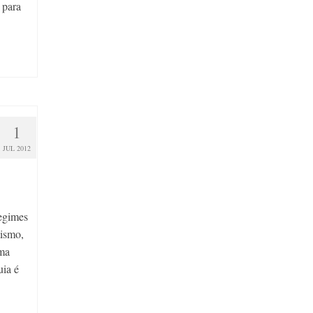
 para
1
JUL 2012
egimes
tismo,
uma
ia é