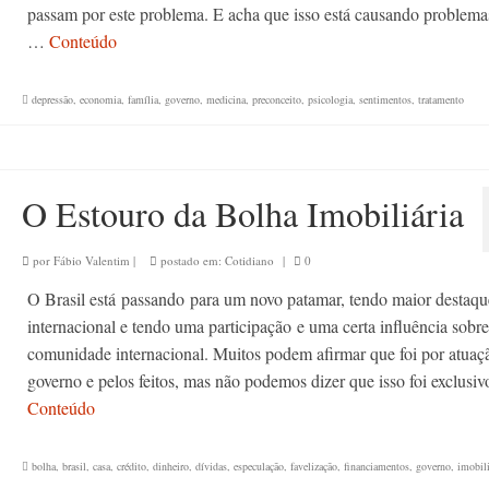
passam por este problema. E acha que isso está causando problem
…
Conteúdo
depressão
,
economia
,
família
,
governo
,
medicina
,
preconceito
,
psicologia
,
sentimentos
,
tratamento
O Estouro da Bolha Imobiliária
por
Fábio Valentim
|
postado em:
Cotidiano
|
0
O Brasil está passando para um novo patamar, tendo maior destaqu
internacional e tendo uma participação e uma certa influência sobre
comunidade internacional. Muitos podem afirmar que foi por atuaç
governo e pelos feitos, mas não podemos dizer que isso foi exclusi
Conteúdo
bolha
,
brasil
,
casa
,
crédito
,
dinheiro
,
dívidas
,
especulação
,
favelização
,
financiamentos
,
governo
,
imobili