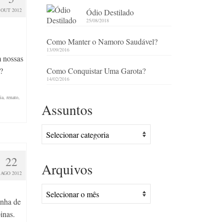
OUT 2012
Ódio Destilado
25/08/2018
Como Manter o Namoro Saudável?
13/09/2016
 nossas
?
Como Conquistar Uma Garota?
14/02/2016
ia
,
renato
,
Assuntos
Assuntos
22
Arquivos
AGO 2012
Arquivos
inha de
inas.