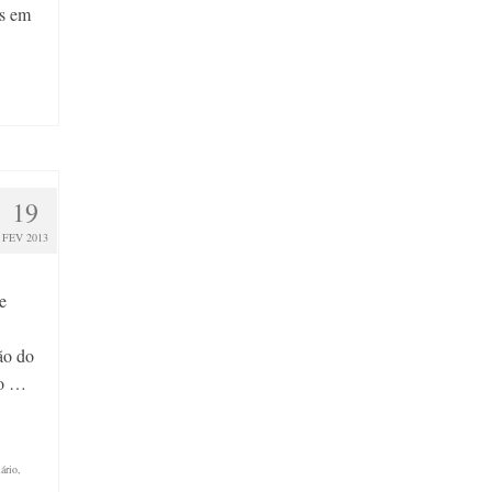
as em
19
FEV 2013
e
ão do
vo …
ário
,