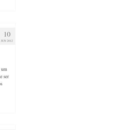
10
JUN 2012
r um
e ser
os