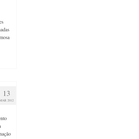
es
nadas
amosa
13
MAR 2012
ento
a
 nação