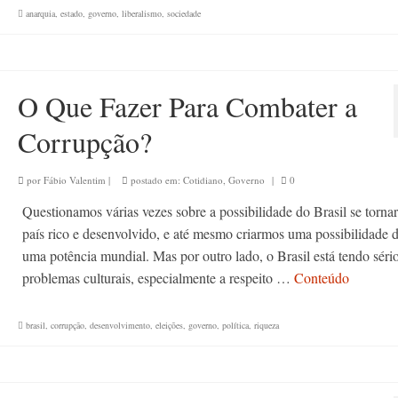
anarquia
,
estado
,
governo
,
liberalismo
,
sociedade
O Que Fazer Para Combater a
Corrupção?
por
Fábio Valentim
|
postado em:
Cotidiano
,
Governo
|
0
Questionamos várias vezes sobre a possibilidade do Brasil se torna
país rico e desenvolvido, e até mesmo criarmos uma possibilidade d
uma potência mundial. Mas por outro lado, o Brasil está tendo séri
problemas culturais, especialmente a respeito …
Conteúdo
brasil
,
corrupção
,
desenvolvimento
,
eleições
,
governo
,
política
,
riqueza