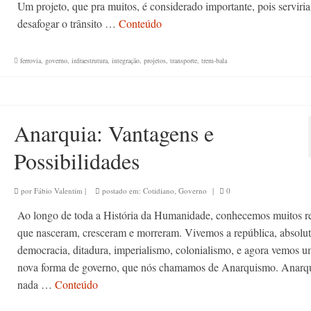
Um projeto, que pra muitos, é considerado importante, pois serviria
desafogar o trânsito …
Conteúdo
ferrovia
,
governo
,
infraestrutura
,
integração
,
projetos
,
transporte
,
trem-bala
Anarquia: Vantagens e
Possibilidades
por
Fábio Valentim
|
postado em:
Cotidiano
,
Governo
|
0
Ao longo de toda a História da Humanidade, conhecemos muitos r
que nasceram, cresceram e morreram. Vivemos a república, absolu
democracia, ditadura, imperialismo, colonialismo, e agora vemos 
nova forma de governo, que nós chamamos de Anarquismo. Anarqu
nada …
Conteúdo