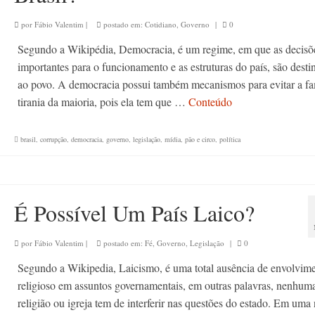
por
Fábio Valentim
|
postado em:
Cotidiano
,
Governo
|
0
Segundo a Wikipédia, Democracia, é um regime, em que as decisõ
importantes para o funcionamento e as estruturas do país, são desti
ao povo. A democracia possui também mecanismos para evitar a f
tirania da maioria, pois ela tem que …
Conteúdo
brasil
,
corrupção
,
democracia
,
governo
,
legislação
,
mídia
,
pão e circo
,
política
É Possível Um País Laico?
por
Fábio Valentim
|
postado em:
Fé
,
Governo
,
Legislação
|
0
Segundo a Wikipedia, Laicismo, é uma total ausência de envolvim
religioso em assuntos governamentais, em outras palavras, nenhum
religião ou igreja tem de interferir nas questões do estado. Em uma