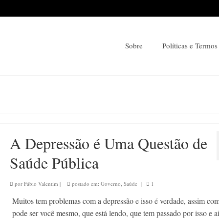
Sobre
Políticas e Termos
A Depressão é Uma Questão de
Saúde Pública
por
Fábio Valentim
|
postado em:
Governo
,
Saúde
|
1
Muitos tem problemas com a depressão e isso é verdade, assim com
pode ser você mesmo, que está lendo, que tem passado por isso e a