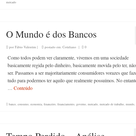
mercado
O Mundo é dos Bancos
por
Fábio Valentim
|
postado em:
Cotidiano
|
0
Como todos podem ver claramente, vivemos em uma sociedade
basicamente regida pelo dinheiro, basicamente movida pelo ter, não
ser. Passamos a ser majoritariamente consumidores vorazes que fa
tudo para podermos ter aquilo que realmente possuímos. No entan
…
Conteúdo
banco
,
consumo
,
economia
,
financeiro
,
financiamento
,
governo
,
mercado
,
mercado de trabalho
,
mundo
,
Tempo Perdido ~ Análise