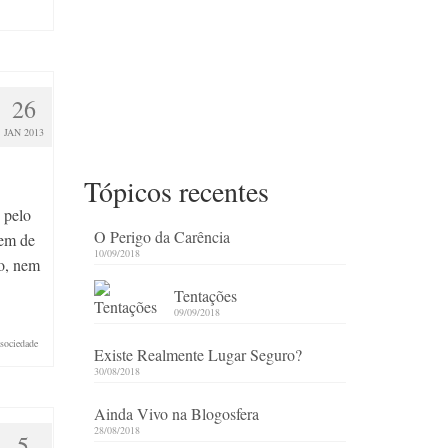
26
JAN 2013
Tópicos recentes
 pelo
O Perigo da Carência
zem de
10/09/2018
to, nem
Tentações
09/09/2018
sociedade
Existe Realmente Lugar Seguro?
30/08/2018
Ainda Vivo na Blogosfera
28/08/2018
5