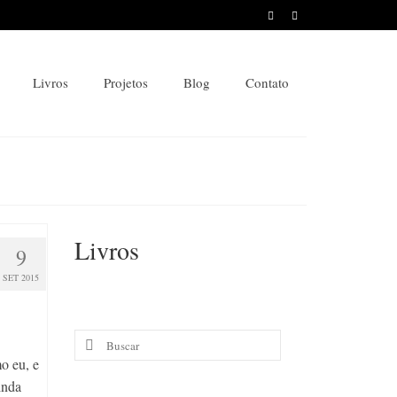
Livros
Projetos
Blog
Contato
Livros
9
SET 2015
Buscar
por:
o eu, e
inda