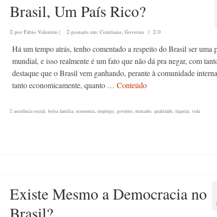
Brasil, Um País Rico?
por
Fábio Valentim
|
postado em:
Cotidiano
,
Governo
|
0
Há um tempo atrás, tenho comentado a respeito do Brasil ser uma 
mundial, e isso realmente é um fato que não dá pra negar, com tant
destaque que o Brasil vem ganhando, perante à comunidade interna
tanto economicamente, quanto …
Conteúdo
asistência social
,
bolsa família
,
economia
,
emprego
,
governo
,
mercado
,
qualidade
,
riqueza
,
vida
Existe Mesmo a Democracia no
Brasil?