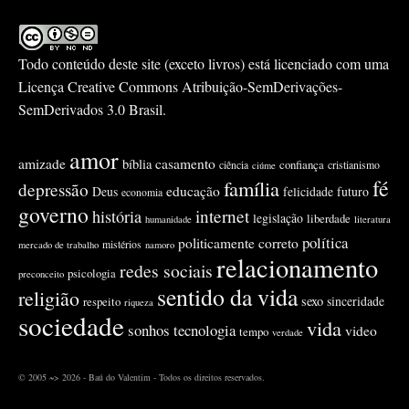
Todo conteúdo deste site (exceto livros) está licenciado com uma
Licença
Creative Commons Atribuição-SemDerivações-
SemDerivados 3.0 Brasil
.
amor
amizade
casamento
bíblia
confiança
ciência
cristianismo
ciúme
fé
família
depressão
educação
Deus
felicidade
futuro
economia
governo
internet
história
legislação
liberdade
humanidade
literatura
política
politicamente correto
mistérios
mercado de trabalho
namoro
relacionamento
redes sociais
psicologia
preconceito
sentido da vida
religião
sexo
sinceridade
respeito
riqueza
sociedade
vida
sonhos
tecnologia
video
tempo
verdade
© 2005 ~> 2026 - Baú do Valentim - Todos os direitos reservados.