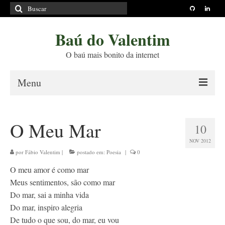
Buscar
por:
Baú do Valentim
O baú mais bonito da internet
Menu
Sobre
O Meu Mar
10
Princípios Editoriais
NOV 2012
Políticas e Termos
por
Fábio Valentim
|
postado em:
Poesia
|
0
O meu amor é como mar
Livros
Meus sentimentos, são como mar
Projetos
Do mar, sai a minha vida
Do mar, inspiro alegria
Blog
De tudo o que sou, do mar, eu vou