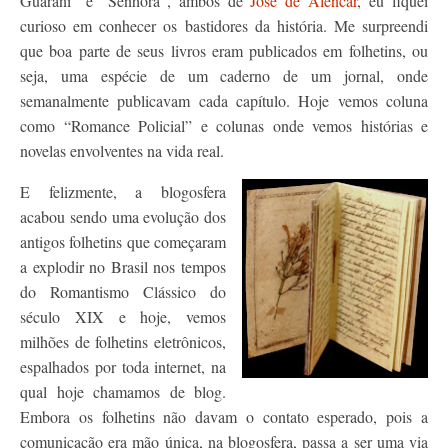
Guarani” e “Senhora”, ambos de
José de Alencar
, eu fiquei
curioso em conhecer os bastidores da história. Me surpreendi
que boa parte de seus livros eram publicados em folhetins, ou
seja, uma espécie de um caderno de um jornal, onde
semanalmente publicavam cada capítulo. Hoje vemos coluna
como “Romance Policial” e colunas onde vemos histórias e
novelas envolventes na vida real.
E felizmente, a blogosfera
acabou sendo uma evolução dos
antigos folhetins que começaram
a explodir no Brasil nos tempos
do Romantismo Clássico do
século XIX e hoje, vemos
milhões de folhetins eletrônicos,
espalhados por toda internet, na
qual hoje chamamos de blog.
Embora os folhetins não davam o contato esperado, pois a
comunicação era mão única, na blogosfera, passa a ser uma via