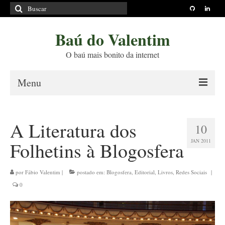
Buscar
por:
Baú do Valentim
O baú mais bonito da internet
Menu
Sobre
A Literatura dos
10
Princípios Editoriais
JAN 2011
Folhetins à Blogosfera
Políticas e Termos
Livros
por
Fábio Valentim
|
postado em:
Blogosfera
,
Editorial
,
Livros
,
Redes Sociais
|
0
Projetos
Blog