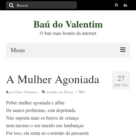
Buscar
por:
Baú do Valentim
O baú mais bonito da internet
Menu
Sobre
A Mulher Agoniada
27
Princípios Editoriais
NOV 2010
Políticas e Termos
por
Fábio Valentim
|
postado em:
Poesia
|
0
Pobre mulher agoniada e aflita
Livros
De tantos problemas, está deprimida
Projetos
Não suporta mais os berros de criança
nem mesmo o seu marido nas lambanças
Blog
Por isso, ela senta no corrimão da passarela