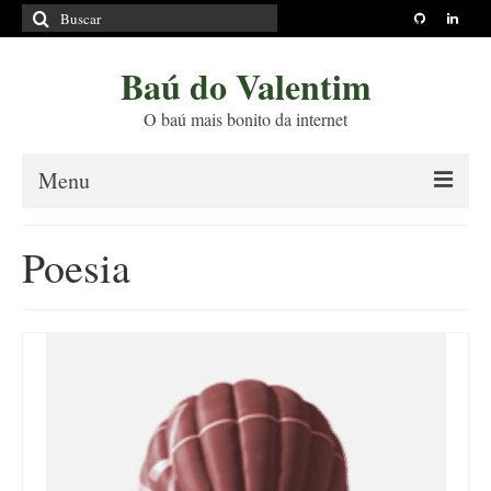
Buscar
por:
Baú do Valentim
O baú mais bonito da internet
Menu
Sobre
Poesia
Princípios Editoriais
Políticas e Termos
Livros
Projetos
Blog