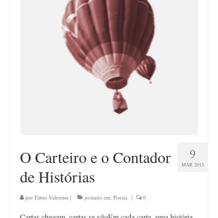
9
O Carteiro e o Contador
MAR 2013
de Histórias
por
Fábio Valentim
|
postado em:
Poesia
|
0
Cartas chegam, cartas se vãoEm cada carta, uma história