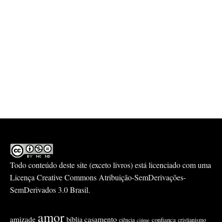
Todo conteúdo deste site (exceto livros) está licenciado com uma
Licença
Creative Commons Atribuição-SemDerivações-
SemDerivados 3.0 Brasil
.
amor
amizade
casamento
bíblia
confiança
ciência
cristianismo
ciúme