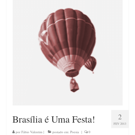
2
Brasília é Uma Festa!
FEV 2013
por
Fábio Valentim
|
postado em:
Poesia
|
0