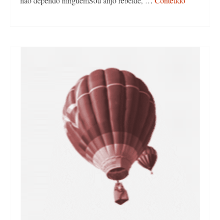
não dependo ninguémSou anjo rebelde, …
Conteúdo