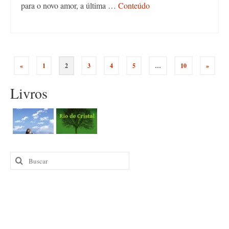
para o novo amor, a última …
Conteúdo
Paginação
«
1
2
3
4
5
…
10
»
de
Livros
posts
Buscar
por: