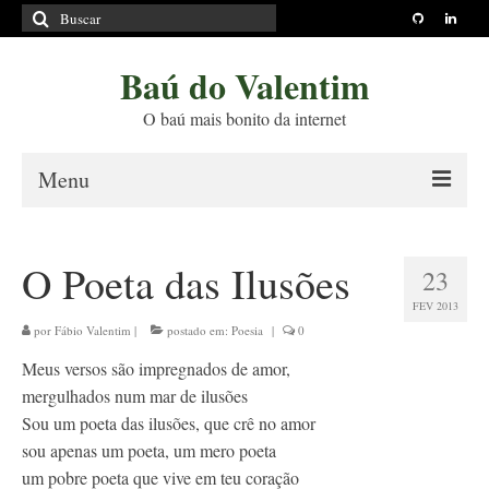
Buscar
por:
Baú do Valentim
O baú mais bonito da internet
Menu
Sobre
O Poeta das Ilusões
23
Princípios Editoriais
FEV 2013
Políticas e Termos
por
Fábio Valentim
|
postado em:
Poesia
|
0
Meus versos são impregnados de amor,
Livros
mergulhados num mar de ilusões
Projetos
Sou um poeta das ilusões, que crê no amor
sou apenas um poeta, um mero poeta
Blog
um pobre poeta que vive em teu coração