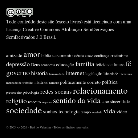
Todo conteúdo deste site (exceto livros) está licenciado com uma
Licença
Creative Commons Atribuição-SemDerivações-
SemDerivados 3.0 Brasil
.
amor
amizade
casamento
bíblia
confiança
ciência
cristianismo
ciúme
fé
família
depressão
educação
Deus
felicidade
futuro
economia
governo
internet
história
legislação
liberdade
humanidade
literatura
política
politicamente correto
mistérios
mercado de trabalho
namoro
relacionamento
redes sociais
psicologia
preconceito
sentido da vida
religião
sexo
sinceridade
respeito
riqueza
sociedade
vida
sonhos
tecnologia
video
tempo
verdade
© 2005 ~> 2026 - Baú do Valentim - Todos os direitos reservados.