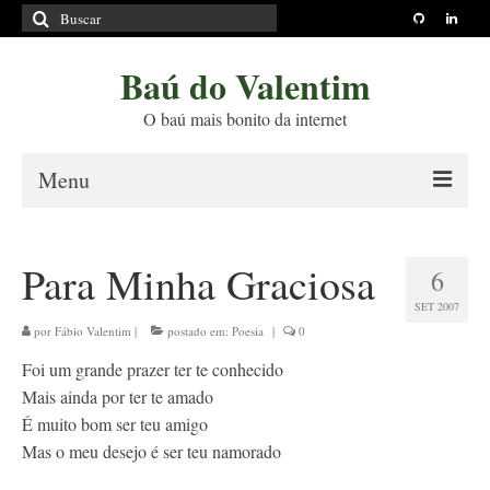
Buscar
por:
Baú do Valentim
O baú mais bonito da internet
Menu
Sobre
Para Minha Graciosa
6
Princípios Editoriais
SET 2007
Políticas e Termos
por
Fábio Valentim
|
postado em:
Poesia
|
0
Foi um grande prazer ter te conhecido
Livros
Mais ainda por ter te amado
Projetos
É muito bom ser teu amigo
Mas o meu desejo é ser teu namorado
Blog