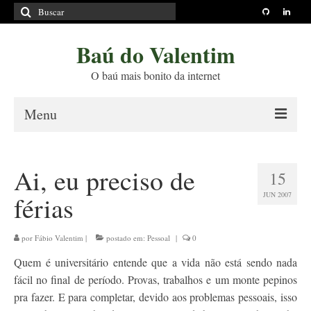
Buscar
por:
Baú do Valentim
O baú mais bonito da internet
Menu
Sobre
Ai, eu preciso de
15
Princípios Editoriais
JUN 2007
férias
Políticas e Termos
Livros
por
Fábio Valentim
|
postado em:
Pessoal
|
0
Quem é universitário entende que a vida não está sendo nada
Projetos
fácil no final de período. Provas, trabalhos e um monte pepinos
Blog
pra fazer. E para completar, devido aos problemas pessoais, isso