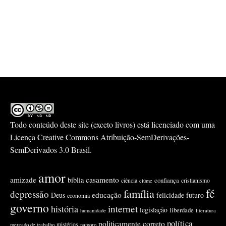
Todo conteúdo deste site (exceto livros) está licenciado com uma
Licença
Creative Commons Atribuição-SemDerivações-
SemDerivados 3.0 Brasil
.
amor
amizade
casamento
bíblia
confiança
ciência
cristianismo
ciúme
fé
família
depressão
educação
Deus
felicidade
futuro
economia
governo
internet
história
legislação
liberdade
humanidade
literatura
política
politicamente correto
mistérios
mercado de trabalho
namoro