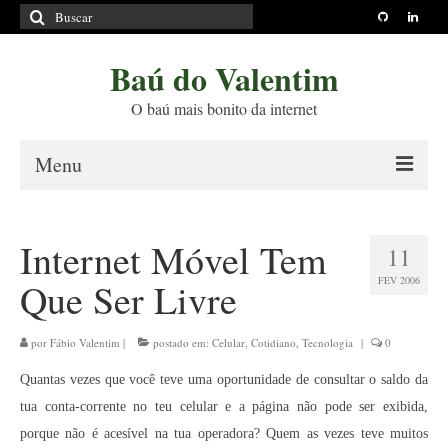
Buscar
por:
Baú do Valentim
O baú mais bonito da internet
Menu
Sobre
Internet Móvel Tem
11
Princípios Editoriais
FEV 2006
Que Ser Livre
Políticas e Termos
Livros
por
Fábio Valentim
|
postado em:
Celular
,
Cotidiano
,
Tecnologia
|
0
Quantas vezes que você teve uma oportunidade de consultar o saldo da
Projetos
tua conta-corrente no teu celular e a página não pode ser exibida,
Blog
porque não é acesível na tua operadora? Quem as vezes teve muitos