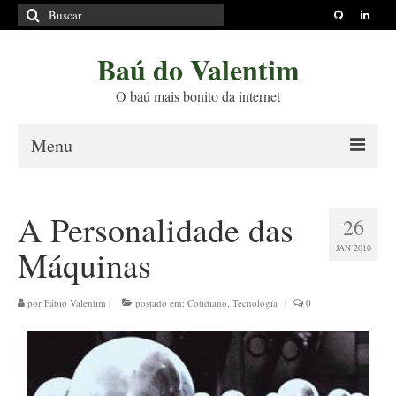
Buscar
por:
Baú do Valentim
O baú mais bonito da internet
Menu
Sobre
A Personalidade das
26
Princípios Editoriais
JAN 2010
Máquinas
Políticas e Termos
Livros
por
Fábio Valentim
|
postado em:
Cotidiano
,
Tecnologia
|
0
Projetos
Blog