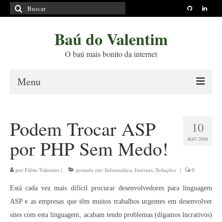
Buscar
por:
Baú do Valentim
O baú mais bonito da internet
Menu
Sobre
Podem Trocar ASP
10
Princípios Editoriais
AGO 2006
por PHP Sem Medo!
Políticas e Termos
Livros
por
Fábio Valentim
|
postado em:
Informática
,
Internet
,
Soluções
|
0
Está cada vez mais difícil procurar desenvolvedores para linguagem
Projetos
ASP e as empresas que têm muitos trabalhos urgentes em desenvolver
Blog
sites com esta linguagem, acabam tendo problemas (digamos lucrativos)