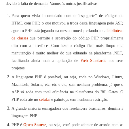
devido à falta de demanta. Vamos às outras justificativas.
Contato
Para quem vivia incomodado com o “espaguete” de códigos de
HTML com PHP, o que motivou a troca desta linguagem pelo ASP,
agora o PHP está jogando na mesma moeda, criando uma
biblioteca
de classes
que permite a separação do código PHP proprialmente
dito com a interface. Com isso o código fica mais limpo e a
manutenção é muito melhor do que editando na plataforma .NET,
facilitando ainda mais a aplicação de
Web Standards
nos seus
projetos.
A linguagem PHP é portável, ou seja, roda no Windows, Linux,
Macintosh, Solaris, etc, etc e etc, sem nenhum problema, já que o
ASP só roda com total eficiência na plataforma do Bill Gates. O
PHP roda até no
celular
e palmtops sem nenhuma restrição.
A grande maioria esmagadora dos freelancers brasileiros, domina a
linguagem PHP.
PHP é
Open Source
, ou seja, você pode adaptar de acordo com as