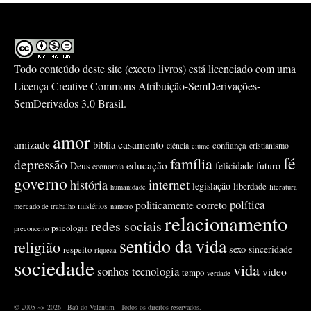
Todo conteúdo deste site (exceto livros) está licenciado com uma
Licença
Creative Commons Atribuição-SemDerivações-
SemDerivados 3.0 Brasil
.
amor
amizade
casamento
bíblia
confiança
ciência
cristianismo
ciúme
fé
família
depressão
educação
Deus
felicidade
futuro
economia
governo
internet
história
legislação
liberdade
humanidade
literatura
política
politicamente correto
mistérios
mercado de trabalho
namoro
relacionamento
redes sociais
psicologia
preconceito
sentido da vida
religião
sexo
sinceridade
respeito
riqueza
sociedade
vida
sonhos
tecnologia
video
tempo
verdade
© 2005 ~> 2026 - Baú do Valentim - Todos os direitos reservados.