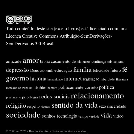
Todo conteúdo deste site (exceto livros) está licenciado com uma
Licença
Creative Commons Atribuição-SemDerivações-
SemDerivados 3.0 Brasil
.
amor
amizade
casamento
bíblia
confiança
ciência
cristianismo
ciúme
fé
família
depressão
educação
Deus
felicidade
futuro
economia
governo
internet
história
legislação
liberdade
humanidade
literatura
política
politicamente correto
mistérios
mercado de trabalho
namoro
relacionamento
redes sociais
psicologia
preconceito
sentido da vida
religião
sexo
sinceridade
respeito
riqueza
sociedade
vida
sonhos
tecnologia
video
tempo
verdade
© 2005 ~> 2026 - Baú do Valentim - Todos os direitos reservados.