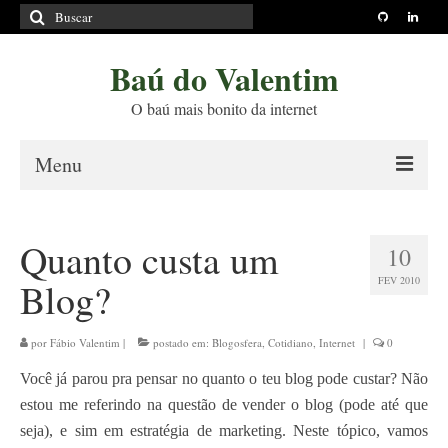
Buscar
por:
Baú do Valentim
O baú mais bonito da internet
Menu
Sobre
Quanto custa um
10
Princípios Editoriais
FEV 2010
Blog?
Políticas e Termos
Livros
por
Fábio Valentim
|
postado em:
Blogosfera
,
Cotidiano
,
Internet
|
0
Você já parou pra pensar no quanto o teu blog pode custar? Não
Projetos
estou me referindo na questão de vender o blog (pode até que
Blog
seja), e sim em estratégia de marketing. Neste tópico, vamos