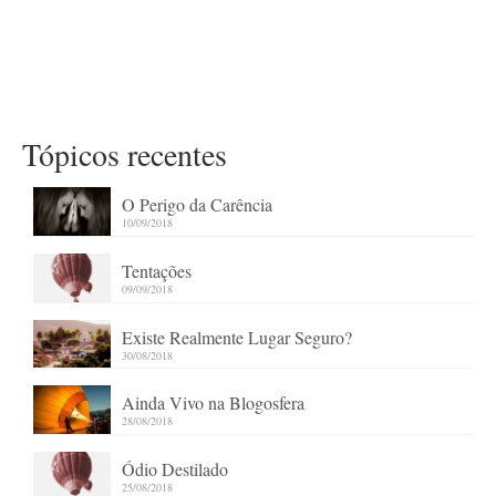
Tópicos recentes
O Perigo da Carência
10/09/2018
Tentações
09/09/2018
Existe Realmente Lugar Seguro?
30/08/2018
Ainda Vivo na Blogosfera
28/08/2018
Ódio Destilado
25/08/2018