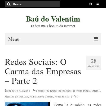
Buscar
por:
Baú do Valentim
O baú mais bonito da internet
Menu
Sobre
Redes Sociais: O
28
Princípios Editoriais
MAIO 2010
Carma das Empresas
Políticas e Termos
– Parte 2
Livros
Projetos
por
Fábio Valentim
|
postado em:
Empreendedorismo
,
Inclusão Digital
,
Internet
,
Mercado de Trabalho
,
Politicamente Correto
,
Redes Sociais
|
0
Blog
Como já é sabido, as redes