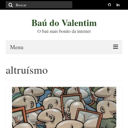
Buscar
por:
Baú do Valentim
O baú mais bonito da internet
Menu
Sobre
altruísmo
Princípios Editoriais
Políticas e Termos
Livros
Projetos
Blog