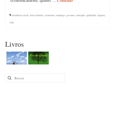
economicamente, quanto …
Conteúdo
asistência social
,
bolsa família
,
economia
,
emprego
,
governo
,
mercado
,
qualidade
,
riqueza
,
vida
Livros
Buscar
por: