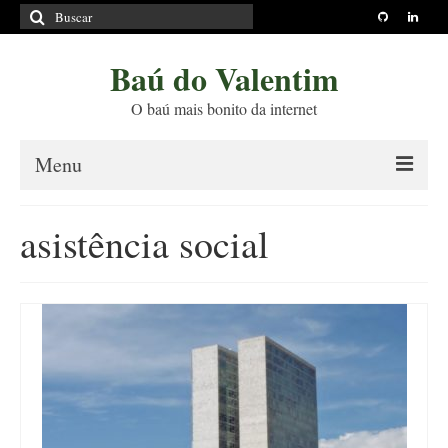
Buscar
por:
Baú do Valentim
O baú mais bonito da internet
Menu
Sobre
asistência social
Princípios Editoriais
Políticas e Termos
Livros
Projetos
Blog