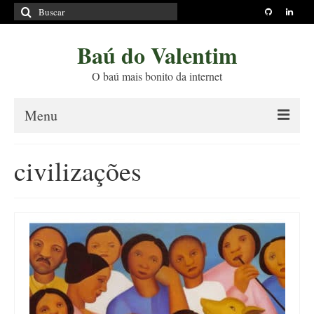
Buscar
por:
Baú do Valentim
O baú mais bonito da internet
Menu
Sobre
civilizações
Princípios Editoriais
Políticas e Termos
Livros
Projetos
Blog