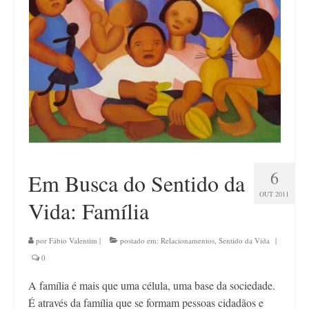
Contato
6
Em Busca do Sentido da
OUT 2011
Vida: Família
por
Fábio Valentim
|
postado em:
Relacionamentos
,
Sentido da Vida
|
0
A família é mais que uma célula, uma base da sociedade.
É através da família que se formam pessoas cidadãos e