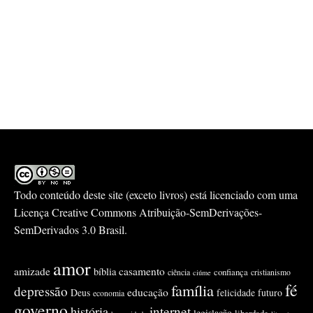
Todo conteúdo deste site (exceto livros) está licenciado com uma
Licença
Creative Commons Atribuição-SemDerivações-
SemDerivados 3.0 Brasil
.
amor
amizade
casamento
bíblia
confiança
ciência
cristianismo
ciúme
fé
família
depressão
educação
Deus
felicidade
futuro
economia
governo
internet
história
legislação