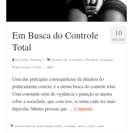
10
Em Busca do Controle
SET 2010
Total
por
Fábio Valentim
|
postado em:
Conselhos e Partilhas
,
Cotidiano
,
Politicamente Correto
|
0
Uma das principais consequências da ditadura do
politicamente correto, é a eterna busca do controle total.
Uma constante série de vigilância e punição se alastra
sobre a sociedade, que com isso, se torna cada vez mais
hipócrita. Muitas pessoas que …
Conteúdo
controle
,
obsessão
,
politicamente correto
,
sociedade
,
sucesso
,
vigiar e punir