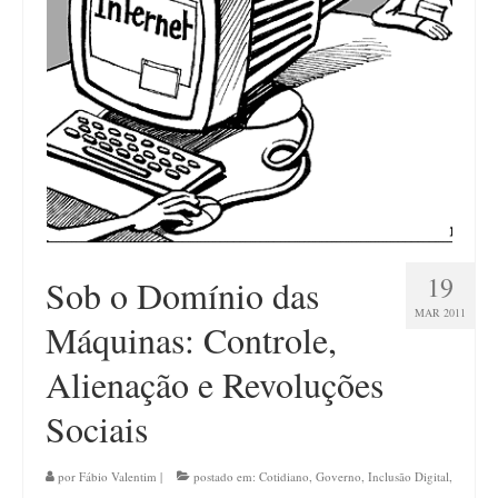
Contato
19
Sob o Domínio das
MAR 2011
Máquinas: Controle,
Alienação e Revoluções
Sociais
por
Fábio Valentim
|
postado em:
Cotidiano
,
Governo
,
Inclusão Digital
,