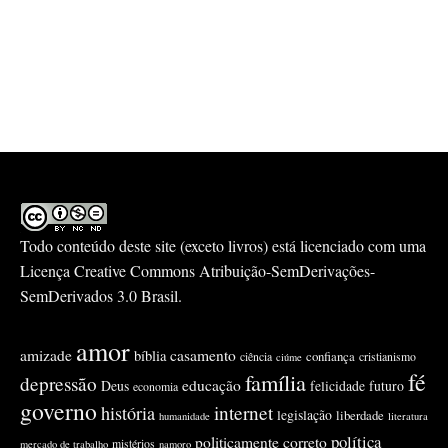
Todo conteúdo deste site (exceto livros) está licenciado com uma
Licença
Creative Commons Atribuição-SemDerivações-
SemDerivados 3.0 Brasil
.
amor
amizade
casamento
bíblia
confiança
ciência
cristianismo
ciúme
fé
família
depressão
educação
Deus
felicidade
futuro
economia
governo
internet
história
legislação
liberdade
humanidade
literatura
política
politicamente correto
mistérios
mercado de trabalho
namoro