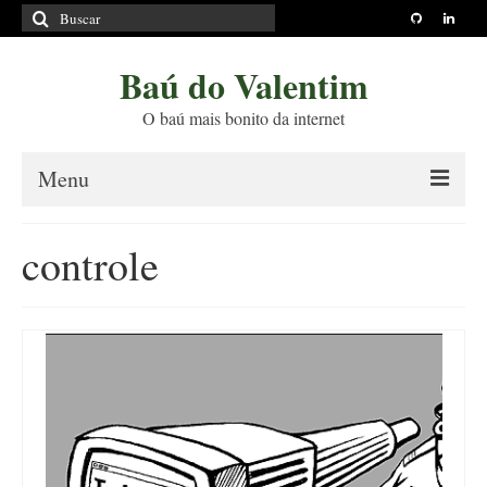
Buscar
por:
Baú do Valentim
O baú mais bonito da internet
Menu
Sobre
controle
Princípios Editoriais
Políticas e Termos
Livros
Projetos
Blog