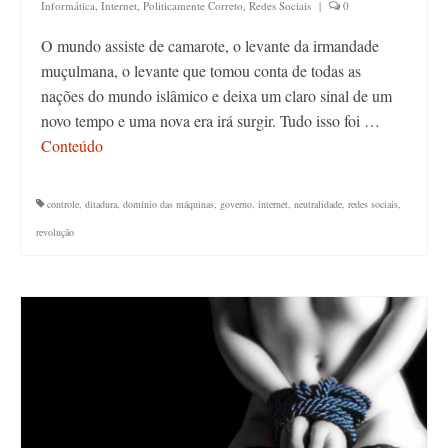
Informática
,
Internet
,
Politicamente Correto
,
Redes Sociais
|
0
O mundo assiste de camarote, o levante da irmandade
muçulmana, o levante que tomou conta de todas as
nações do mundo islâmico e deixa um claro sinal de um
novo tempo e uma nova era irá surgir. Tudo isso foi …
Conteúdo
controle
,
ditadura
,
domínio das máquinas
,
governo
,
internet
,
neutralidade
,
redes sociais
,
revolução