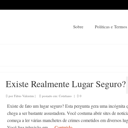
Sobre
Políticas e Termos
Existe Realmente Lugar Seguro?
por
Fábio Valentim
|
postado em:
Cotidiano
|
0
Existe de fato um lugar seguro? Esta pergunta gera uma incógnita 
chega a ser bastante assustadora. Você costuma abrir sites de notícia
começa a ler várias manchetes de crimes cometidos em diversos lug
Você liga televisão em …
Conteúdo