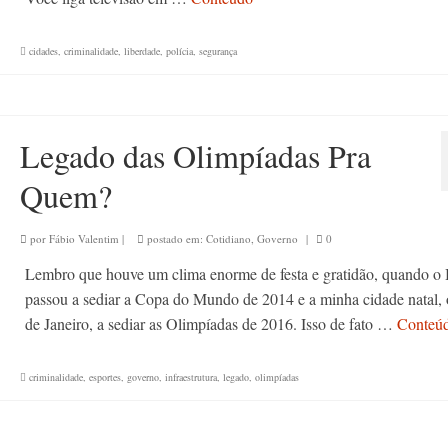
cidades
,
criminalidade
,
liberdade
,
polícia
,
segurança
Legado das Olimpíadas Pra
Quem?
por
Fábio Valentim
|
postado em:
Cotidiano
,
Governo
|
0
Lembro que houve um clima enorme de festa e gratidão, quando o 
passou a sediar a Copa do Mundo de 2014 e a minha cidade natal, 
de Janeiro, a sediar as Olimpíadas de 2016. Isso de fato …
Conteú
criminalidade
,
esportes
,
governo
,
infraestrutura
,
legado
,
olimpíadas