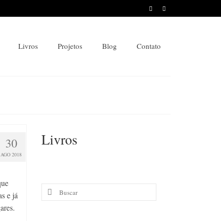
Livros
Projetos
Blog
Contato
Livros
30
AGO 2018
que
Buscar
s e já
por:
ares.