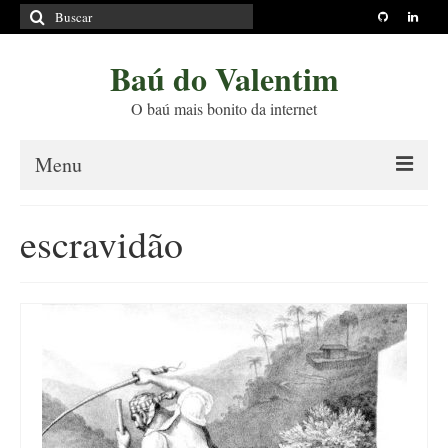
Buscar
por:
Baú do Valentim
O baú mais bonito da internet
Menu
Sobre
escravidão
Princípios Editoriais
Políticas e Termos
Livros
Projetos
Blog