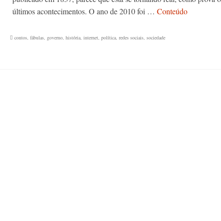
últimos acontecimentos. O ano de 2010 foi …
Conteúdo
contos
,
fábulas
,
governo
,
história
,
internet
,
política
,
redes sociais
,
sociedade