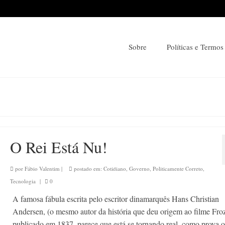
Sobre
Políticas e Termos
O Rei Está Nu!
por
Fábio Valentim
|
postado em:
Cotidiano
,
Governo
,
Politicamente Correto
,
Tecnologia
|
0
A famosa fábula escrita pelo escritor dinamarquês Hans Christian
Andersen, (o mesmo autor da história que deu origem ao filme Fro
publicado em 1837, parece que está se tornando real, como prova o