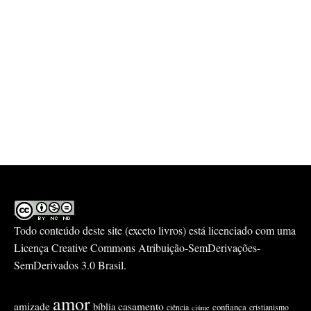
Todo conteúdo deste site (exceto livros) está licenciado com uma
Licença
Creative Commons Atribuição-SemDerivações-
SemDerivados 3.0 Brasil
.
amor
amizade
casamento
bíblia
confiança
ciência
cristianismo
ciúme