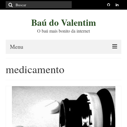
Buscar
por:
Baú do Valentim
O baú mais bonito da internet
Menu
Sobre
medicamento
Princípios Editoriais
Políticas e Termos
Livros
Projetos
Blog