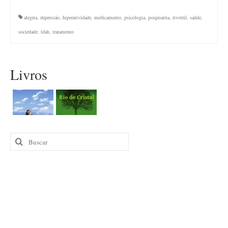
alegria
,
depressão
,
hiperatividade
,
medicamento
,
psicologia
,
psiquiatria
,
rivotril
,
saúde
,
sociedade
,
tdah
,
tratamento
Livros
Buscar
por: