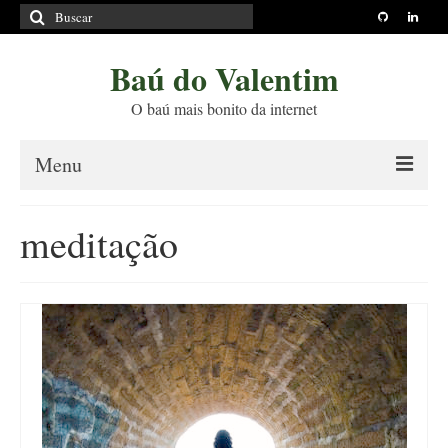
Buscar
por:
Baú do Valentim
O baú mais bonito da internet
Menu
Sobre
meditação
Princípios Editoriais
Políticas e Termos
Livros
Projetos
Blog