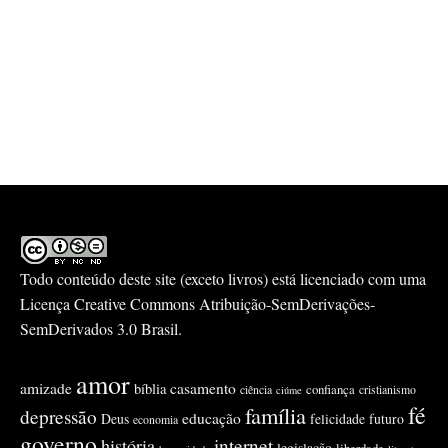
Todo conteúdo deste site (exceto livros) está licenciado com uma
Licença
Creative Commons Atribuição-SemDerivações-
SemDerivados 3.0 Brasil
.
amor
amizade
casamento
bíblia
confiança
ciência
cristianismo
ciúme
fé
família
depressão
educação
Deus
felicidade
futuro
economia
governo
internet
história
legislação