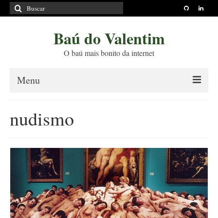
Buscar
por:
Baú do Valentim
O baú mais bonito da internet
Menu
Sobre
nudismo
Princípios Editoriais
Políticas e Termos
Livros
Projetos
Blog