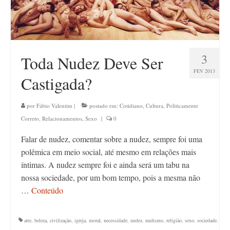
Contato
3
Toda Nudez Deve Ser
FEV 2013
Castigada?
por
Fábio Valentim
|
postado em:
Cotidiano
,
Cultura
,
Politicamente
Correto
,
Relacionamentos
,
Sexo
|
0
Falar de nudez, comentar sobre a nudez, sempre foi uma
polêmica em meio social, até mesmo em relações mais
íntimas. A nudez sempre foi e ainda será um tabu na
nossa sociedade, por um bom tempo, pois a mesma não
…
Conteúdo
arte
,
beleza
,
civilização
,
igreja
,
moral
,
necessidade
,
nudez
,
nudismo
,
religião
,
sexo
,
sociedade
,