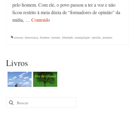
pelo homem. Com ele, o povo passou a ter a voz e não
ficou restrito à meia dúzia de “formadores de opinião” da
mídia, …
Conteúdo
censura
,
democracia
,
ditadura
,
internet
,
liberdade
,
manipulação
,
opinião
,
pirataria
Livros
Buscar
por: