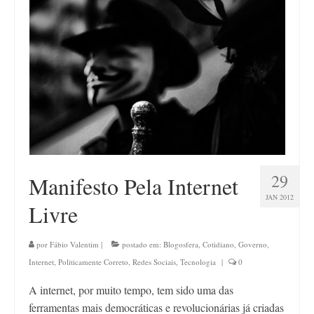
Contato
29
Manifesto Pela Internet
JAN 2012
Livre
por
Fábio Valentim
|
postado em:
Blogosfera
,
Cotidiano
,
Governo
,
Internet
,
Politicamente Correto
,
Redes Sociais
,
Tecnologia
|
0
A internet, por muito tempo, tem sido uma das
ferramentas mais democráticas e revolucionárias já criadas