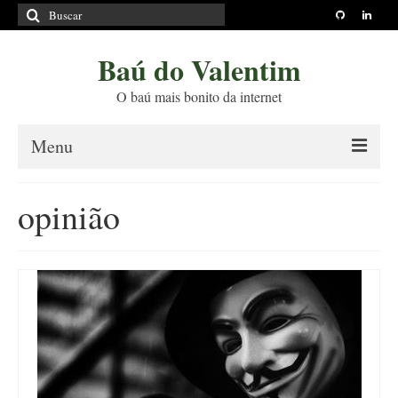
Buscar
por:
Baú do Valentim
O baú mais bonito da internet
Menu
Sobre
opinião
Princípios Editoriais
Políticas e Termos
Livros
Projetos
Blog