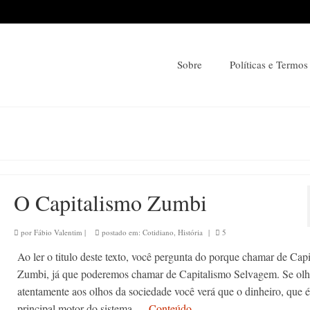
Sobre
Políticas e Termos
O Capitalismo Zumbi
por
Fábio Valentim
|
postado em:
Cotidiano
,
História
|
5
Ao ler o titulo deste texto, você pergunta do porque chamar de Cap
Zumbi, já que poderemos chamar de Capitalismo Selvagem. Se olh
atentamente aos olhos da sociedade você verá que o dinheiro, que é
principal motor do sistema …
Conteúdo