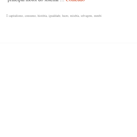
capitalismo
,
consumo
,
história
,
igualdade
,
lucro
,
miséria
,
selvagem
,
zumbi