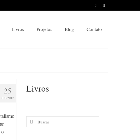
Livros
Projetos
Blog
Contato
Livros
25
JUL 2012
italismo
Buscar
ar
por:
 o