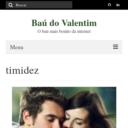
Buscar
por:
Baú do Valentim
O baú mais bonito da internet
Menu
Sobre
timidez
Princípios Editoriais
Políticas e Termos
Livros
Projetos
Blog