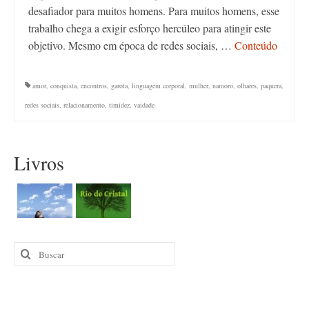
desafiador para muitos homens. Para muitos homens, esse
trabalho chega a exigir esforço hercúleo para atingir este
objetivo. Mesmo em época de redes sociais, …
Conteúdo
amor
,
conquista
,
encontros
,
garota
,
linguagem corporal
,
mulher
,
namoro
,
olhares
,
paquera
,
redes sociais
,
relacionamento
,
timidez
,
vaidade
Livros
Buscar
por: