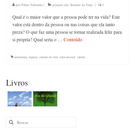
por
Fábio Valentim
|
postado em:
Sentido da Vida
|
1
Qual é o maior valor que a pessoa pode ter na vida? Este
valor está dentro da pessoa ou nas coisas que ela tanto
preza? O que faz uma pessoa se tornar realizada feliz para
si própria? Qual seria o …
Conteúdo
autoestima
,
riqueza
,
sentido da vida
,
valor pessoal
,
valores
Livros
Buscar
por: