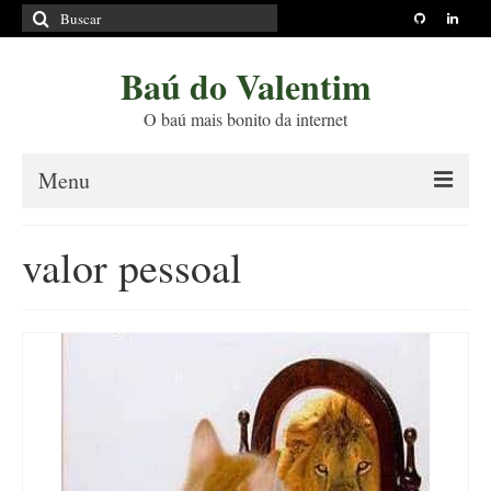
Buscar
por:
Baú do Valentim
O baú mais bonito da internet
Menu
Sobre
valor pessoal
Princípios Editoriais
Políticas e Termos
Livros
Projetos
Blog