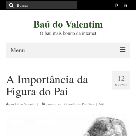
Buscar
por:
Baú do Valentim
O baú mais bonito da internet
Menu
Sobre
A Importância da
12
Princípios Editoriais
AGO 2011
Figura do Pai
Políticas e Termos
Livros
por
Fábio Valentim
|
postado em:
Conselhos e Partilhas
|
0
Projetos
Blog