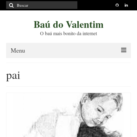
Buscar
por:
Baú do Valentim
O baú mais bonito da internet
Menu
Sobre
pai
Princípios Editoriais
Políticas e Termos
Livros
Projetos
Blog