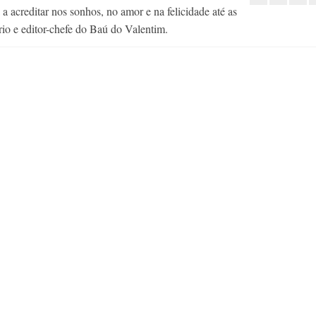
 acreditar nos sonhos, no amor e na felicidade até as
rio e editor-chefe do Baú do Valentim.
Sobre Cotas em
Universidades
18
Recentemente eu tenho coment
sobre a lei que reserva vagões de
e metrô para...