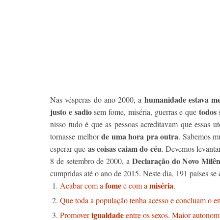
humanidade estava m
Nas vésperas do ano 2000, a
justo e sadio
todos 
sem fome, miséria, guerras e que
nisso tudo é que as pessoas acreditavam que essas u
de uma hora pra outra
tornasse melhor
. Sabemos m
as coisas caiam do céu
esperar que
. Devemos levantar
Declaração do Novo Milên
8 de setembro de 2000, a
cumpridas até o ano de 2015. Neste dia, 191 países se
fome
miséria
Acabar com a
e com a
.
Que toda a população tenha acesso e concluam o en
igualdade
Promover
entre os sexos. Maior autonom