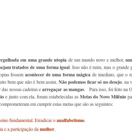
ergulhada em uma grande utopia
um
de um mundo novo e melhor,
sejam tratados de uma forma igual
. Isso não é ruim, mas o grande
acontecer de uma forma mágica
topias fossem
de imediato, que o 
Não podemos ficar só no desejo
uito bem que não é bem assim.
, na 
arregaçar as mangas
 das nossas cadeiras e
. Para isso, foi feito n
io
Metas do Novo Milênio
e junto com ela, foram estabelecidas as
pa
 comprometeram em cumprir estas metas que são as seguintes:
analfabetismo
sino fundamental. Erradicar o
.
mulher
ia e a participação da
.