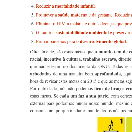
mortalidade infantil
Reduzir a
.
saúde materna
Promover a
e da gestante. Reduzir 
Eliminar o HIV, a malária e outras doenças que po
sustentabilidade ambiental
Garantir a
e preservar
desenvolvimento global
Firmar parcerias para o
.
o mundo tem de c
Oficialmente, são estas metas que
racial, incentivo à cultura, trabalho escravo, direit
que não estejam no documento da ONU. Todas estas 
arbodadas
aprofundada
de uma maneira bem
, aqu
hora de revisar estas metas em 2015 e que as metas sej
ficar de braços cr
Por outro lado, nós não podemos
cada um faz a sua parte
estas metas. Se
, com certez
externas para podermos mudar nosso mundo, mesmo 
consumismo, porque mudar o mundo, todos nós pode