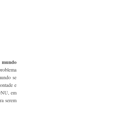
 mundo
 problema
mundo se
vontade e
a ONU, em
ra serem