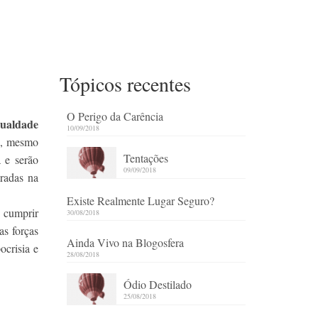
Tópicos recentes
O Perigo da Carência
gualdade
10/09/2018
s
, mesmo
Tentações
 e serão
09/09/2018
radas na
Existe Realmente Lugar Seguro?
m cumprir
30/08/2018
as forças
Ainda Vivo na Blogosfera
ocrisia e
28/08/2018
Ódio Destilado
25/08/2018