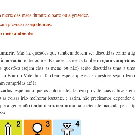
a morte das mães durante o parto ou a gravidez.
epidemias
ssam provocar as
.
meio ambiente
 o
.
umprir
i
. Mas há questões que também devem ser discutidas como a
o à moradia
sejam cumprida
, entre outros. E que estas metas também
questões (sejam elas as metas ou não) serão discutidas uma a uma
i no Baú do Valentim. Também espero que estas questões sejam lemb
am cumpridas até lá.
uzados
, esperando que as autoridades tomem providências cabiveis e
a as coisas irão melhorar bastante, e assim, não precisamos depender d
não tenha a voz nenhuma
que a gente
na sociedade marcada pela hip
mos.