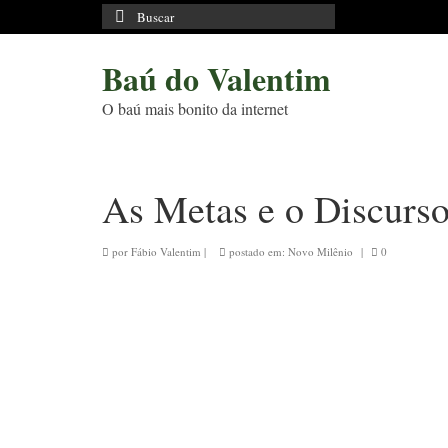
Buscar
por:
Baú do Valentim
O baú mais bonito da internet
As Metas e o Discurs
por
Fábio Valentim
|
postado em:
Novo Milênio
|
0