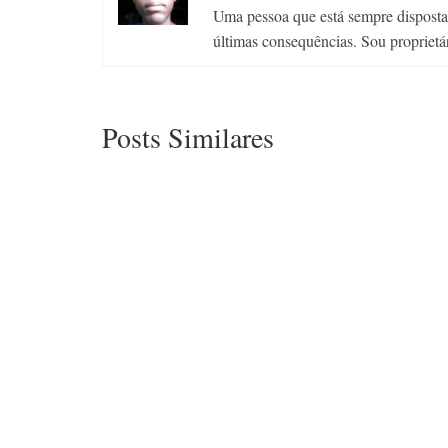
Uma pessoa que está sempre disposta a
últimas consequências. Sou proprietá
Posts Similares
Sexta Meta: Combater a
AIDS, a Malária e Outras
Epidemias em Geral
24/03/2009
A causa de uma doença perigosa
muitas vezes é um prazer qualquer.”
(Dionísio Catão) Todos...