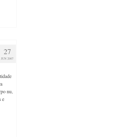
27
JUN 2007
tidade
ra
rpo nu,
s e