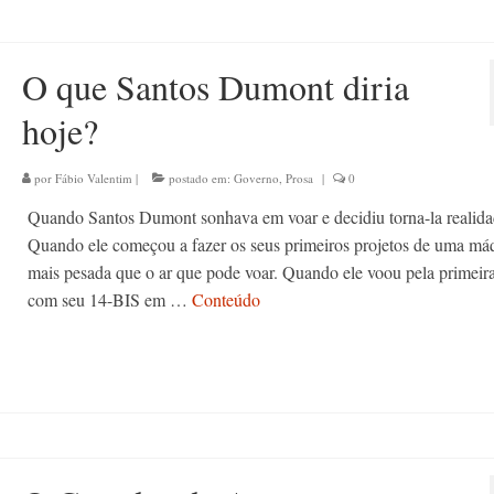
O que Santos Dumont diria
hoje?
por
Fábio Valentim
|
postado em:
Governo
,
Prosa
|
0
Quando Santos Dumont sonhava em voar e decidiu torna-la realida
Quando ele começou a fazer os seus primeiros projetos de uma má
mais pesada que o ar que pode voar. Quando ele voou pela primeir
com seu 14-BIS em …
Conteúdo