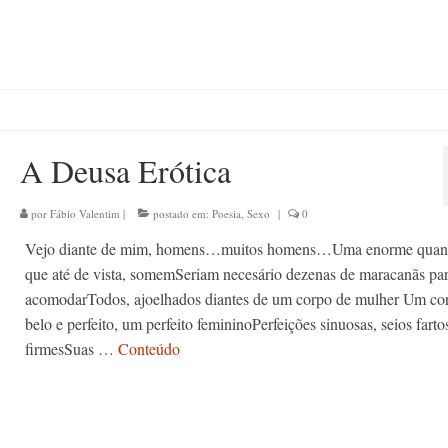
A Deusa Erótica
por
Fábio Valentim
|
postado em:
Poesia
,
Sexo
|
0
Vejo diante de mim, homens…muitos homens…Uma enorme quan
que até de vista, somemSeriam necesário dezenas de maracanãs pa
acomodarTodos, ajoelhados diantes de um corpo de mulher Um co
belo e perfeito, um perfeito femininoPerfeições sinuosas, seios farto
firmesSuas …
Conteúdo