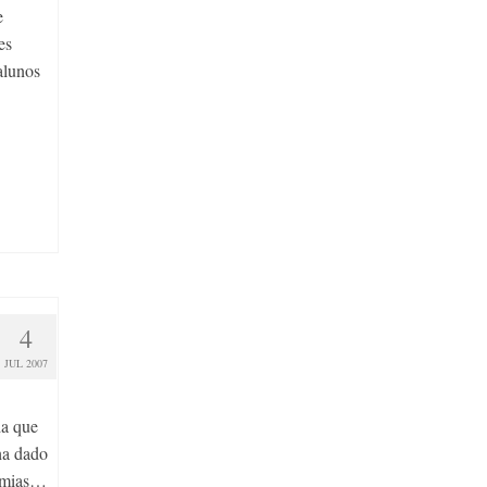
e
es
alunos
4
JUL 2007
da que
ha dado
domias…