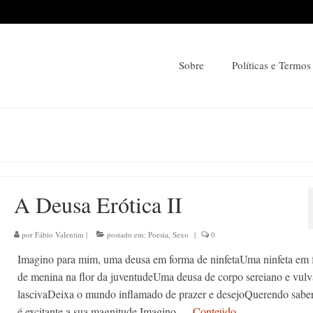
Sobre
Políticas e Termos
A Deusa Erótica II
por
Fábio Valentim
|
postado em:
Poesia
,
Sexo
|
0
Imagino para mim, uma deusa em forma de ninfetaUma ninfeta em 
de menina na flor da juventudeUma deusa de corpo sereiano e vulv
lascivaDeixa o mundo inflamado de prazer e desejoQuerendo sabe
é excitante a sua magnitude Imagino …
Conteúdo