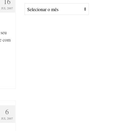
16
Arquivos
JUL 2007
 seu
ve com
6
JUL 2007