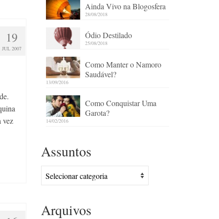
Ainda Vivo na Blogosfera
28/08/2018
19
Ódio Destilado
25/08/2018
JUL 2007
Como Manter o Namoro
Saudável?
13/09/2016
de.
Como Conquistar Uma
quina
Garota?
a vez
14/02/2016
Assuntos
Assuntos
Arquivos