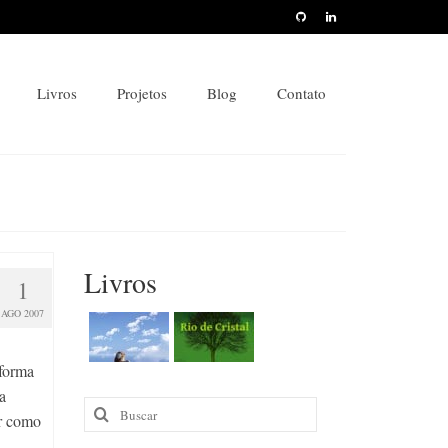
Livros
Projetos
Blog
Contato
Livros
1
AGO 2007
forma
a
Buscar
r como
por: