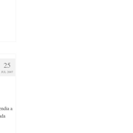
25
JUL 2007
endia a
nda