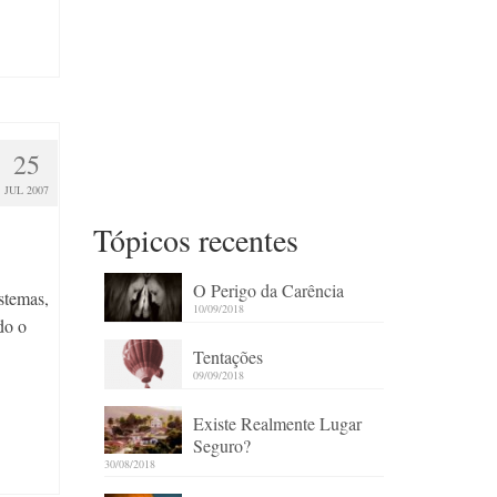
25
JUL 2007
Tópicos recentes
O Perigo da Carência
stemas,
10/09/2018
do o
Tentações
09/09/2018
Existe Realmente Lugar
Seguro?
30/08/2018