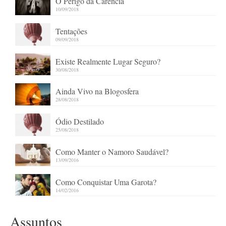
O Perigo da Carência
10/09/2018
Tentações
09/09/2018
Existe Realmente Lugar Seguro?
30/08/2018
Ainda Vivo na Blogosfera
28/08/2018
Ódio Destilado
25/08/2018
Como Manter o Namoro Saudável?
13/09/2016
Como Conquistar Uma Garota?
14/02/2016
Assuntos