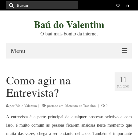
Buscar
por:
Baú do Valentim
O baú mais bonito da internet
Menu
Sobre
Como agir na
11
Princípios Editoriais
JUL 2006
Entrevista?
Políticas e Termos
Livros
por
Fábio Valentim
|
postado em:
Mercado de Trabalho
|
0
A entrevista é a parte principal de qualquer processo seletivo e com
Projetos
isso, é muito comum as pessoas ficarem ansiosas neste momento que
Blog
muita das vezes, chega a ser bastante delicado. Também é importante