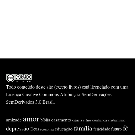
Todo conteúdo deste site (exceto livros) está licenciado com uma
Licença
Creative Commons Atribuição-SemDerivações-
SemDerivados 3.0 Brasil
.
amor
amizade
casamento
bíblia
confiança
ciência
cristianismo
ciúme
fé
família
depressão
educação
Deus
felicidade
futuro
economia