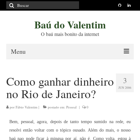
Buscar
por:
Baú do Valentim
O baú mais bonito da internet
Menu
Sobre
Como ganhar dinheiro
3
Princípios Editoriais
JUN 2006
no Rio de Janeiro?
Políticas e Termos
Livros
por
Fábio Valentim
|
postado em:
Pessoal
|
0
Projetos
Bem, pessoal, agora, depois de tanto tempo sumido na rede, eu
resolvi então voltar com o tópico ousado. Além do mais, o nosso
Blog
baú nao pode ficar à mingua por aí, não é. Como volta, estou à