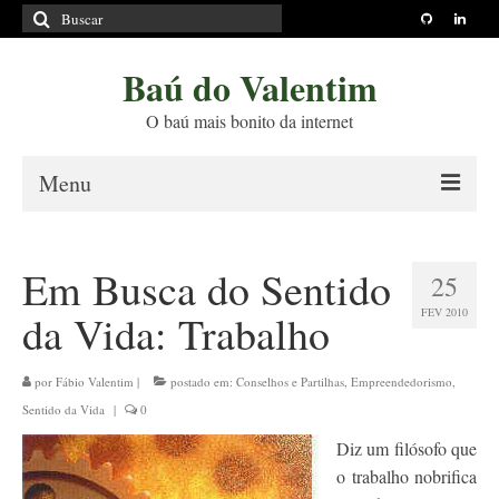
Buscar
por:
Baú do Valentim
O baú mais bonito da internet
Menu
Sobre
Em Busca do Sentido
25
Princípios Editoriais
FEV 2010
da Vida: Trabalho
Políticas e Termos
Livros
por
Fábio Valentim
|
postado em:
Conselhos e Partilhas
,
Empreendedorismo
,
Sentido da Vida
|
0
Projetos
Diz um filósofo que
Blog
o trabalho nobrifica