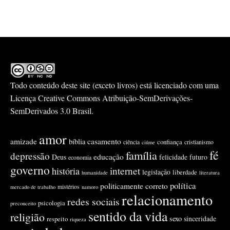
Todo conteúdo deste site (exceto livros) está licenciado com uma
Licença
Creative Commons Atribuição-SemDerivações-
SemDerivados 3.0 Brasil
.
amor
amizade
casamento
bíblia
confiança
ciência
cristianismo
ciúme
fé
família
depressão
educação
Deus
felicidade
futuro
economia
governo
internet
história
legislação
liberdade
humanidade
literatura
política
politicamente correto
mistérios
mercado de trabalho
namoro
relacionamento
redes sociais
psicologia
preconceito
sentido da vida
religião
sexo
sinceridade
respeito
riqueza