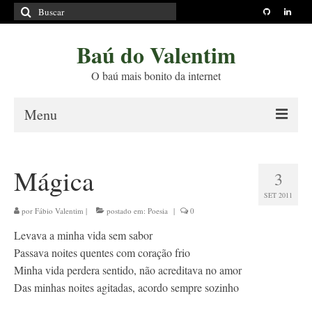
Buscar
por:
Baú do Valentim
O baú mais bonito da internet
Menu
Sobre
Mágica
3
Princípios Editoriais
SET 2011
Políticas e Termos
por
Fábio Valentim
|
postado em:
Poesia
|
0
Levava a minha vida sem sabor
Livros
Passava noites quentes com coração frio
Projetos
Minha vida perdera sentido, não acreditava no amor
Das minhas noites agitadas, acordo sempre sozinho
Blog