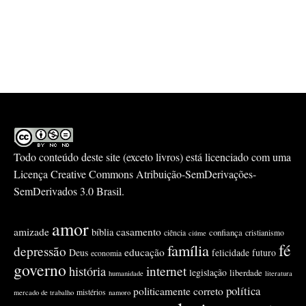
Todo conteúdo deste site (exceto livros) está licenciado com uma
Licença
Creative Commons Atribuição-SemDerivações-
SemDerivados 3.0 Brasil
.
amor
amizade
casamento
bíblia
confiança
ciência
cristianismo
ciúme
fé
família
depressão
educação
Deus
felicidade
futuro
economia
governo
internet
história
legislação
liberdade
humanidade
literatura
política
politicamente correto
mistérios
mercado de trabalho
namoro