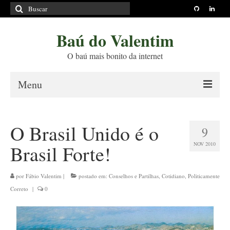
Buscar
por:
Baú do Valentim
O baú mais bonito da internet
Menu
Sobre
O Brasil Unido é o
9
Princípios Editoriais
NOV 2010
Brasil Forte!
Políticas e Termos
Livros
por
Fábio Valentim
|
postado em:
Conselhos e Partilhas
,
Cotidiano
,
Politicamente
Correto
|
0
Projetos
Blog