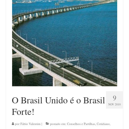
9
O Brasil Unido é o Brasil
NOV 2010
Forte!
por
Fábio Valentim
|
postado em:
Conselhos e Partilhas
,
Cotidiano
,