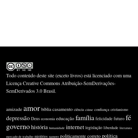
Todo conteúdo deste site (exceto livros) está licenciado com uma
Licença
Creative Commons Atribuição-SemDerivações-
SemDerivados 3.0 Brasil
.
amor
amizade
casamento
bíblia
confiança
ciência
cristianismo
ciúme
fé
família
depressão
educação
Deus
felicidade
futuro
economia
governo
internet
história
legislação
liberdade
humanidade
literatura
política
politicamente correto
mistérios
mercado de trabalho
namoro