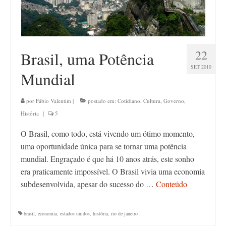
22
Brasil, uma Potência
SET 2010
Mundial
por
Fábio Valentim
|
postado em:
Cotidiano
,
Cultura
,
Governo
,
História
|
5
O Brasil, como todo, está vivendo um ótimo momento,
uma oportunidade única para se tornar uma potência
mundial. Engraçado é que há 10 anos atrás, este sonho
era praticamente impossível. O Brasil vivia uma economia
subdesenvolvida, apesar do sucesso do …
Conteúdo
brasil
,
economia
,
estados unidos
,
história
,
rio de janeiro