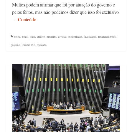
Muitos podem afirmar que foi por atuação do governo e
pelos feitos, mas não podemos dizer que isso foi exclusivo
…
Conteúdo
bolha
,
brasil
,
casa
,
crédito
,
dinheiro
,
dívidas
,
especulação
,
favelização
,
financiamentos
,
governo
,
imobiliário
,
mercado