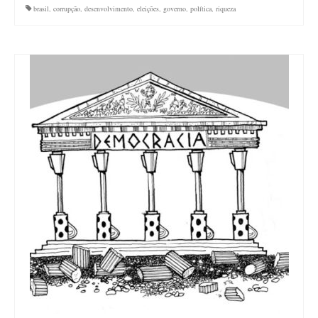
brasil
,
corrupção
,
desenvolvimento
,
eleições
,
governo
,
política
,
riqueza