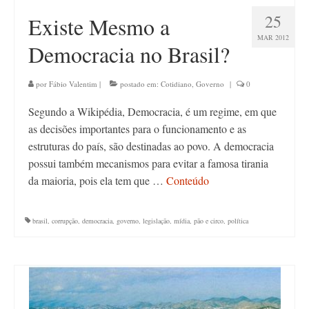
25
Existe Mesmo a
MAR 2012
Democracia no Brasil?
por
Fábio Valentim
|
postado em:
Cotidiano
,
Governo
|
0
Segundo a Wikipédia, Democracia, é um regime, em que
as decisões importantes para o funcionamento e as
estruturas do país, são destinadas ao povo. A democracia
possui também mecanismos para evitar a famosa tirania
da maioria, pois ela tem que …
Conteúdo
brasil
,
corrupção
,
democracia
,
governo
,
legislação
,
mídia
,
pão e circo
,
política