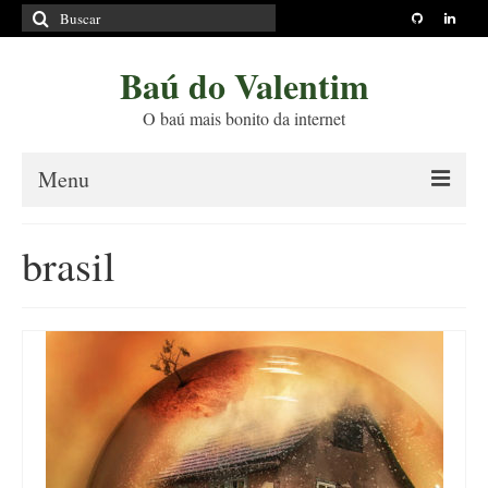
Buscar
por:
Baú do Valentim
O baú mais bonito da internet
Menu
Sobre
brasil
Princípios Editoriais
Políticas e Termos
Livros
Projetos
Blog