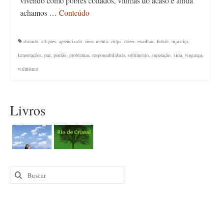
vivendo como pobres coitados, vitimas do acaso e ainda
achamos …
Conteúdo
absurdo
,
aflições
,
aprendizado
,
crescimento
,
culpa
,
dores
,
escolhas
,
futuro
,
injustiça
,
lamentações
,
paz
,
perdão
,
problemas
,
responsabilidade
,
sofrimento
,
superação
,
vida
,
vingança
,
vitimismo
Livros
Buscar
por: