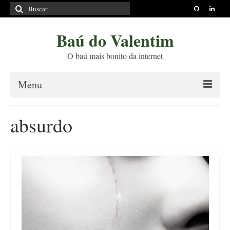
Buscar
por:
Baú do Valentim
O baú mais bonito da internet
Menu
Sobre
absurdo
Princípios Editoriais
Políticas e Termos
Livros
Projetos
Blog