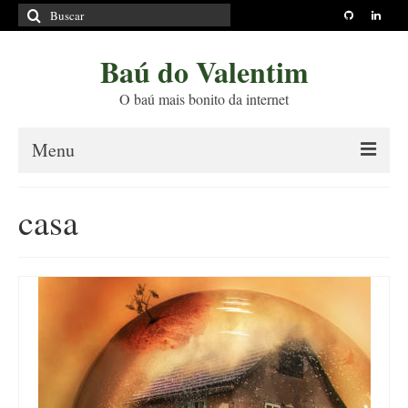
Buscar
por:
Baú do Valentim
O baú mais bonito da internet
Menu
Sobre
casa
Princípios Editoriais
Políticas e Termos
Livros
Projetos
Blog