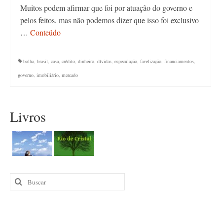
Muitos podem afirmar que foi por atuação do governo e
pelos feitos, mas não podemos dizer que isso foi exclusivo
…
Conteúdo
bolha
,
brasil
,
casa
,
crédito
,
dinheiro
,
dívidas
,
especulação
,
favelização
,
financiamentos
,
governo
,
imobiliário
,
mercado
Livros
Buscar
por: