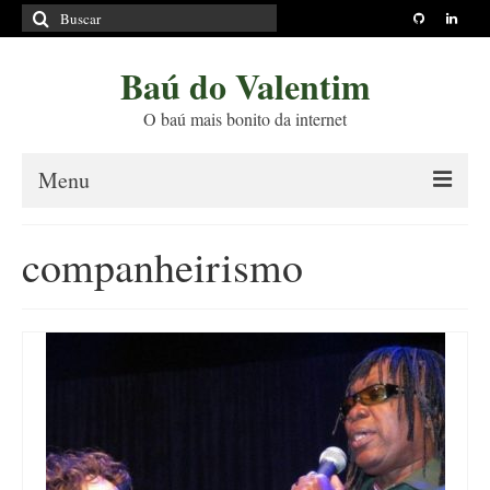
Buscar
por:
Baú do Valentim
O baú mais bonito da internet
Menu
Sobre
companheirismo
Princípios Editoriais
Políticas e Termos
Livros
Projetos
Blog