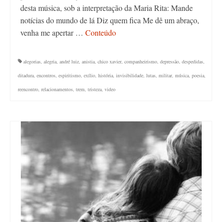
desta música, sob a interpretação da Maria Rita: Mande
notícias do mundo de lá Diz quem fica Me dê um abraço,
venha me apertar …
Conteúdo
alegorias
,
alegria
,
andré luiz
,
anistia
,
chico xavier
,
companheirismo
,
depressão
,
despedidas
,
ditadura
,
encontros
,
espiritismo
,
exílio
,
história
,
invisibilidade
,
lutas
,
militar
,
música
,
poesia
,
reencontro
,
relacionamentos
,
trem
,
tristeza
,
video