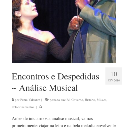
Contato
10
Encontros e Despedidas
FEV 2016
~ Análise Musical
por
Fábio Valentim
|
postado em:
Fé
,
Governo
,
História
,
Música
,
Relacionamentos
|
1
Antes de iniciarmos a análise musical, vamos
primeiramente viajar na letra e na bela melodia envolvente