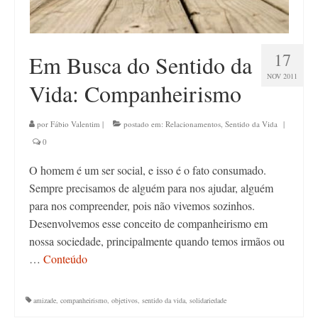
17
Em Busca do Sentido da
NOV 2011
Vida: Companheirismo
por
Fábio Valentim
|
postado em:
Relacionamentos
,
Sentido da Vida
|
0
O homem é um ser social, e isso é o fato consumado.
Sempre precisamos de alguém para nos ajudar, alguém
para nos compreender, pois não vivemos sozinhos.
Desenvolvemos esse conceito de companheirismo em
nossa sociedade, principalmente quando temos irmãos ou
…
Conteúdo
amizade
,
companheirismo
,
objetivos
,
sentido da vida
,
solidariedade