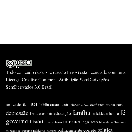
Todo conteúdo deste site (exceto livros) está licenciado com uma
Licença
Creative Commons Atribuição-SemDerivações-
SemDerivados 3.0 Brasil
.
amor
amizade
casamento
bíblia
confiança
ciência
cristianismo
ciúme
fé
família
depressão
educação
Deus
felicidade
futuro
economia
governo
internet
história
legislação
liberdade
humanidade
literatura
política
politicamente correto
mistérios
mercado de trabalho
namoro