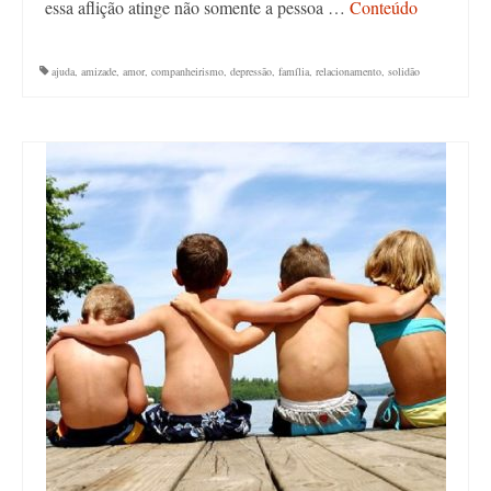
essa aflição atinge não somente a pessoa …
Conteúdo
ajuda
,
amizade
,
amor
,
companheirismo
,
depressão
,
família
,
relacionamento
,
solidão