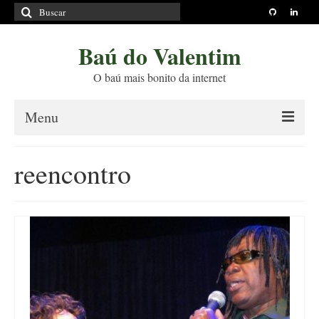
Buscar
por:
Baú do Valentim
O baú mais bonito da internet
Menu
Sobre
reencontro
Princípios Editoriais
Políticas e Termos
Livros
Projetos
Blog