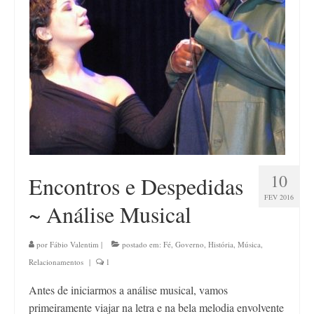
Contato
10
Encontros e Despedidas
FEV 2016
~ Análise Musical
por
Fábio Valentim
|
postado em:
Fé
,
Governo
,
História
,
Música
,
Relacionamentos
|
1
Antes de iniciarmos a análise musical, vamos
primeiramente viajar na letra e na bela melodia envolvente