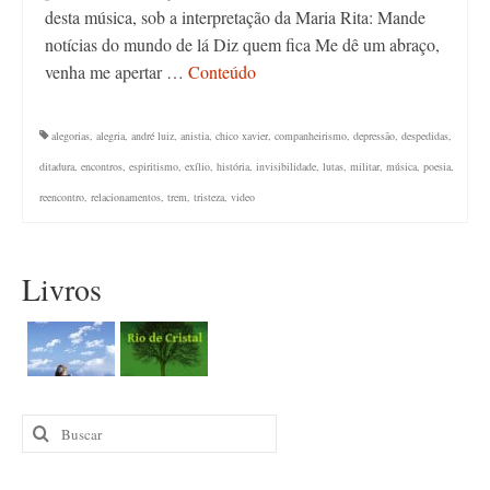
desta música, sob a interpretação da Maria Rita: Mande
notícias do mundo de lá Diz quem fica Me dê um abraço,
venha me apertar …
Conteúdo
alegorias
,
alegria
,
andré luiz
,
anistia
,
chico xavier
,
companheirismo
,
depressão
,
despedidas
,
ditadura
,
encontros
,
espiritismo
,
exílio
,
história
,
invisibilidade
,
lutas
,
militar
,
música
,
poesia
,
reencontro
,
relacionamentos
,
trem
,
tristeza
,
video
Livros
Buscar
por: