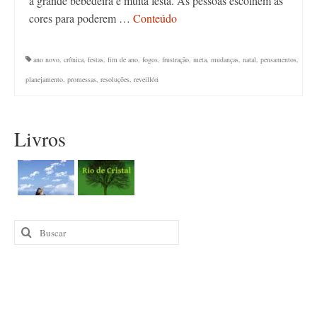
a grande bebedeira e muita festa. As pessoas escolhem as
cores para poderem …
Conteúdo
ano novo
,
crônica
,
festas
,
fim de ano
,
fogos
,
frustração
,
meta
,
mudanças
,
natal
,
pensamentos
,
planejamento
,
promessas
,
resoluções
,
reveillón
Livros
Buscar
por: