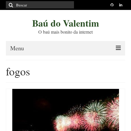
Buscar
por:
Baú do Valentim
O baú mais bonito da internet
Menu
Sobre
fogos
Princípios Editoriais
Políticas e Termos
Livros
Projetos
Blog