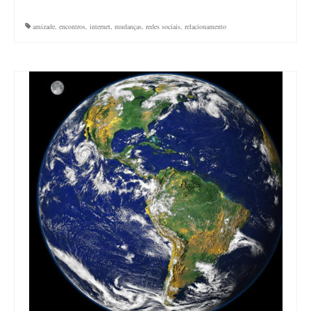
amizade
,
encontros
,
internet
,
mudanças
,
redes sociais
,
relacionamento