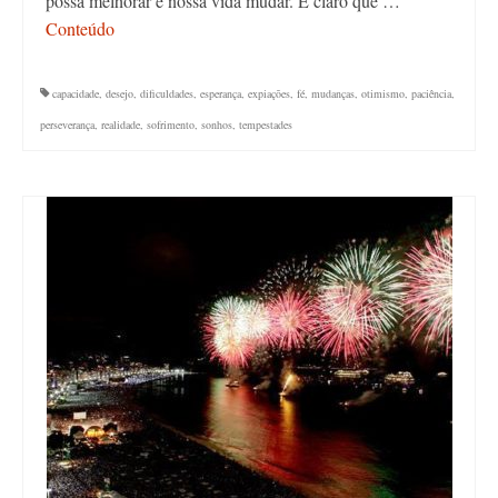
possa melhorar e nossa vida mudar. É claro que …
Conteúdo
capacidade
,
desejo
,
dificuldades
,
esperança
,
expiações
,
fé
,
mudanças
,
otimismo
,
paciência
,
perseverança
,
realidade
,
sofrimento
,
sonhos
,
tempestades