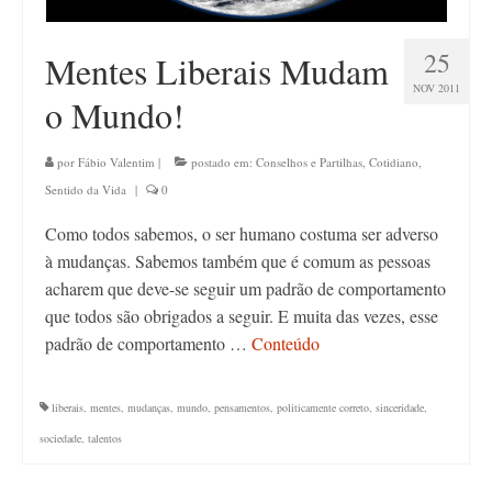
25
Mentes Liberais Mudam
NOV 2011
o Mundo!
por
Fábio Valentim
|
postado em:
Conselhos e Partilhas
,
Cotidiano
,
Sentido da Vida
|
0
Como todos sabemos, o ser humano costuma ser adverso
à mudanças. Sabemos também que é comum as pessoas
acharem que deve-se seguir um padrão de comportamento
que todos são obrigados a seguir. E muita das vezes, esse
padrão de comportamento …
Conteúdo
liberais
,
mentes
,
mudanças
,
mundo
,
pensamentos
,
politicamente correto
,
sinceridade
,
sociedade
,
talentos