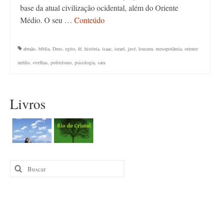
base da atual civilização ocidental, além do Oriente
Médio. O seu …
Conteúdo
abraão
,
bíblia
,
Deus
,
egito
,
fé
,
história
,
isaac
,
israel
,
javé
,
loucura
,
mesopotâmia
,
oriente
médio
,
ovelhas
,
politeísmo
,
psicologia
,
sara
Livros
Buscar
por: