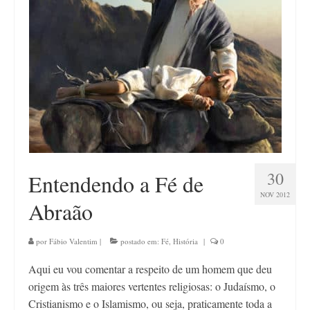
Contato
30
Entendendo a Fé de
NOV 2012
Abraão
por
Fábio Valentim
|
postado em:
Fé
,
História
|
0
Aqui eu vou comentar a respeito de um homem que deu
origem às três maiores vertentes religiosas: o Judaísmo, o
Cristianismo e o Islamismo, ou seja, praticamente toda a