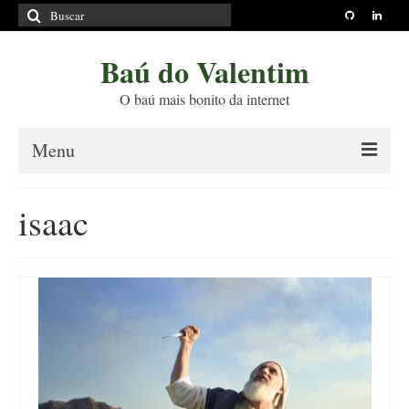
Buscar
por:
Baú do Valentim
O baú mais bonito da internet
Menu
Sobre
isaac
Princípios Editoriais
Políticas e Termos
Livros
Projetos
Blog