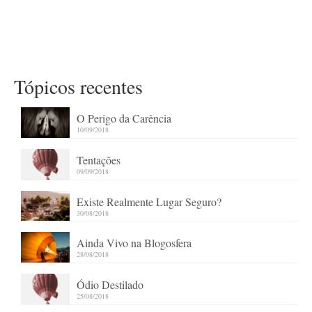
Tópicos recentes
O Perigo da Carência
10/09/2018
Tentações
09/09/2018
Existe Realmente Lugar Seguro?
30/08/2018
Ainda Vivo na Blogosfera
28/08/2018
Ódio Destilado
25/08/2018