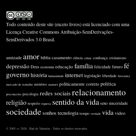
Todo conteúdo deste site (exceto livros) está licenciado com uma
Licença
Creative Commons Atribuição-SemDerivações-
SemDerivados 3.0 Brasil
.
amor
amizade
casamento
bíblia
confiança
ciência
cristianismo
ciúme
fé
família
depressão
educação
Deus
felicidade
futuro
economia
governo
internet
história
legislação
liberdade
humanidade
literatura
política
politicamente correto
mistérios
mercado de trabalho
namoro
relacionamento
redes sociais
psicologia
preconceito
sentido da vida
religião
sexo
sinceridade
respeito
riqueza
sociedade
vida
sonhos
tecnologia
video
tempo
verdade
© 2005 ~> 2026 - Baú do Valentim - Todos os direitos reservados.