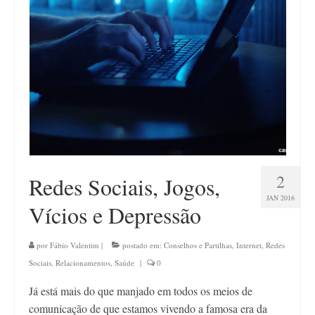
Contato
2
Redes Sociais, Jogos,
JAN 2016
Vícios e Depressão
por
Fábio Valentim
|
postado em:
Conselhos e Partilhas
,
Internet
,
Redes
Sociais
,
Relacionamentos
,
Saúde
|
0
Já está mais do que manjado em todos os meios de
comunicação de que estamos vivendo a famosa era da