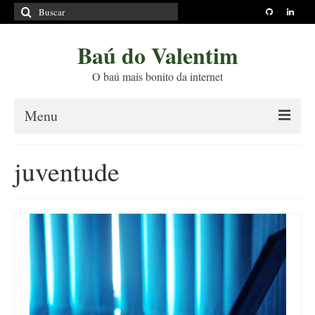
Buscar
por:
Baú do Valentim
O baú mais bonito da internet
Menu
Sobre
juventude
Princípios Editoriais
Políticas e Termos
Livros
Projetos
Blog