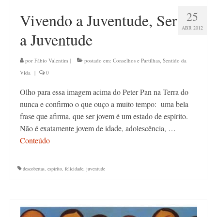
25
Vivendo a Juventude, Ser
ABR 2012
a Juventude
por
Fábio Valentim
|
postado em:
Conselhos e Partilhas
,
Sentido da
Vida
|
0
Olho para essa imagem acima do Peter Pan na Terra do
nunca e confirmo o que ouço a muito tempo: uma bela
frase que afirma, que ser jovem é um estado de espírito.
Não é exatamente jovem de idade, adolescência, …
Conteúdo
descobertas
,
espírito
,
felicidade
,
juventude