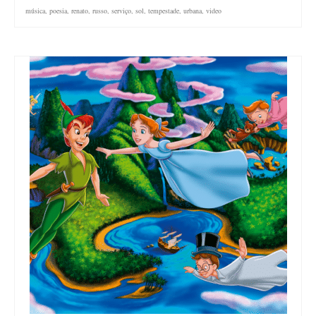
música
,
poesia
,
renato
,
russo
,
serviço
,
sol
,
tempestade
,
urbana
,
video