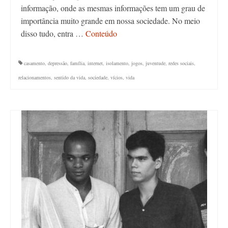
informação, onde as mesmas informações tem um grau de
importância muito grande em nossa sociedade. No meio
disso tudo, entra …
Conteúdo
casamento
,
depressão
,
família
,
internet
,
isolamento
,
jogos
,
juventude
,
redes sociais
,
relacionamentos
,
sentido da vida
,
sociedade
,
vícios
,
vida