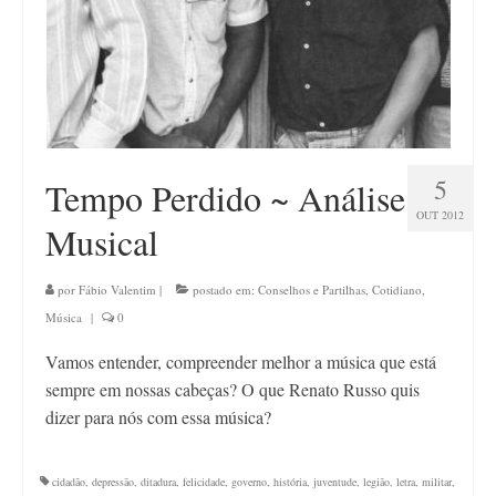
5
Tempo Perdido ~ Análise
OUT 2012
Musical
por
Fábio Valentim
|
postado em:
Conselhos e Partilhas
,
Cotidiano
,
Música
|
0
Vamos entender, compreender melhor a música que está
sempre em nossas cabeças? O que Renato Russo quis
dizer para nós com essa música?
cidadão
,
depressão
,
ditadura
,
felicidade
,
governo
,
história
,
juventude
,
legião
,
letra
,
militar
,