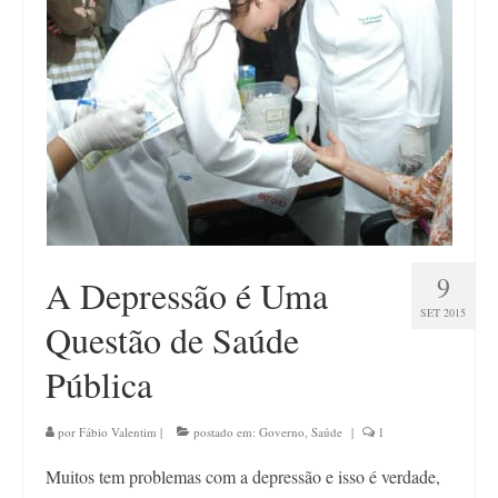
Contato
9
A Depressão é Uma
SET 2015
Questão de Saúde
Pública
por
Fábio Valentim
|
postado em:
Governo
,
Saúde
|
1
Muitos tem problemas com a depressão e isso é verdade,