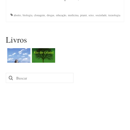
aborto
,
biologia
,
clonagem
,
drogas
,
educação
,
medicina
,
prazer
,
sexo
,
sociedade
,
tecnologia
Livros
Buscar
por: