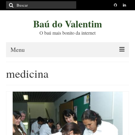
Buscar
por:
Baú do Valentim
O baú mais bonito da internet
Menu
Sobre
medicina
Princípios Editoriais
Políticas e Termos
Livros
Projetos
Blog