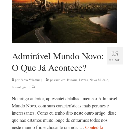
25
Admirável Mundo Novo:
JUL 2011
O Que Já Acontece?
por
Fábio Valentim
|
postado em:
História
,
Livros
,
Novo Milênio
,
Tecnologia
|
0
No artigo anterior, apresentei detalhadamente o Admirável
Mundo Novo, com suas características mais perenes e
interessantes. Como eu tenho dito neste outro artigo, disse
que não estamos muito longe de entrarmos todos nós
neste mundo frio e chocante pra nós, …
Conteúdo