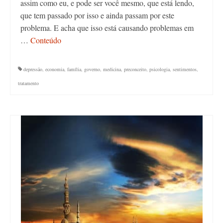
assim como eu, e pode ser você mesmo, que está lendo,
que tem passado por isso e ainda passam por este
problema. E acha que isso está causando problemas em
…
Conteúdo
depressão
,
economia
,
família
,
governo
,
medicina
,
preconceito
,
psicologia
,
sentimentos
,
tratamento