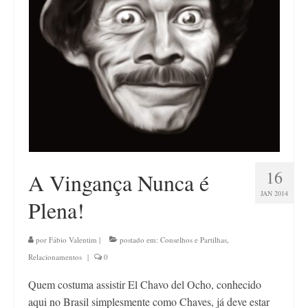
Contato
16
A Vingança Nunca é
JAN 2014
Plena!
por
Fábio Valentim
|
postado em:
Conselhos e Partilhas
,
Relacionamentos
|
0
Quem costuma assistir El Chavo del Ocho, conhecido
aqui no Brasil simplesmente como Chaves, já deve estar