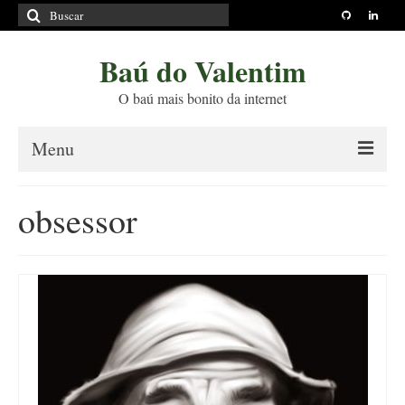
Buscar
por:
Baú do Valentim
O baú mais bonito da internet
Menu
Sobre
obsessor
Princípios Editoriais
Políticas e Termos
Livros
Projetos
Blog