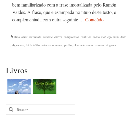
bem familiarizado com a frase imortalizada pelo Ramón
Valdés. A frase, que é estampada no título deste texto, é
complementada com outra seguinte …
Conteúdo
alma
,
amor
,
autoridade
,
caridade
,
chaves
,
compreensão
,
conflitos
,
consolador
,
ego
,
humildade
,
julgamento
,
lei de talião
,
nobreza
,
obsessor
,
perdão
,
plenitude
,
rancor
,
veneno
,
vingança
Livros
Buscar
por: